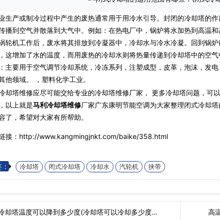
业生产或制冷过程中产生的废热通常用于用冷水引导。封闭的冷却塔的作
传播到空气并散落到大气中。例如：在热电厂中，锅炉将水加热到高温和
涡轮机工作后，废水将其排放到冷凝器中，冷却水与冷水冷凝。回到锅炉
，这增加了水的温度，而用废热的冷却水则将热量传递到冷却塔中的空气
：主要用于空气调节冷却系统，冷冻系列，注塑成型，皮革，泡沫，发电
其他领域。 ，塑料化学工业。
冷却塔维修应尽可能交给专业的冷却塔维修厂家， 更多冷却塔问题，可
，以上就是
马利冷却塔维修
厂家广东康明节能空调为大家整理闭式冷却塔
容了，希望对大家有所帮助。
接：http://www.kangmingjnkt.com/baike/358.html
签：
冷却塔
闭式冷却塔
冷却水
汽轮机
挟带
冷却塔温度可以降到多少度(冷却塔可以冷却多少度…
高