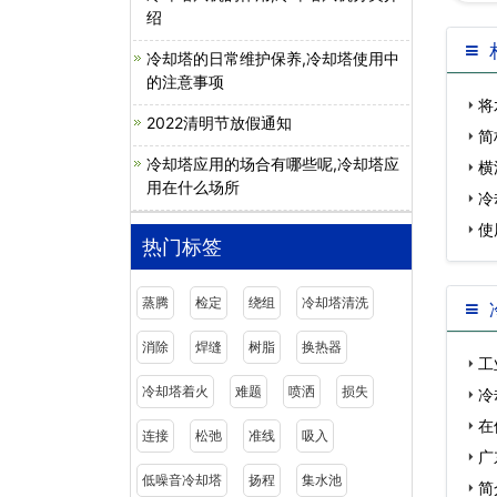
绍
冷却塔的日常维护保养,冷却塔使用中
的注意事项
将
2022清明节放假通知
简
冷却塔应用的场合有哪些呢,冷却塔应
横
用在什么场所
冷
使
热门标签
蒸腾
检定
绕组
冷却塔清洗
消除
焊缝
树脂
换热器
工
冷却塔着火
难题
喷洒
损失
冷
在
连接
松弛
准线
吸入
…
广
低噪音冷却塔
扬程
集水池
塔…
简