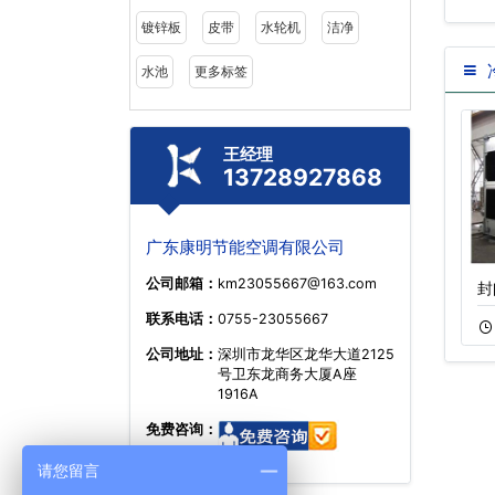
镀锌板
皮带
水轮机
洁净
水池
更多标签
王经理
13728927868
广东康明节能空调有限公司
公司邮箱：
km23055667@163.com
方形横流式冷却塔
不锈钢开式冷却塔
封
联系电话：
0755-23055667
11-05
123
11-18
61
公司地址：
深圳市龙华区龙华大道2125
号卫东龙商务大厦A座
1916A
免费咨询：
请您留言