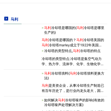
马利
马利
冷却塔是哪国的(
马利
冷却塔是哪里
生产的)
马利
冷却塔是哪国的？
马利
冷却塔美国的
马利
冷却塔marley成立于1922年美国堪
萨斯城的
马利
公司现在已经是美国斯必克
冷却塔的类型特点,
马利
冷却塔的特点
集团重要的一员。斯必克集团是一家年销
冷却塔的类型特点:冷却塔是集空气动力
售收入50亿美元，提供多元化服务的跨
学、热力学、流体学、化学、生物化学、
国集团公司。通过遍及网络上的
材料学、静、动态结构力学，加工技术等
马利
冷却塔填料(
马利
冷却塔填料更换方
多种学科为一体的综合产物。水质为多变
法)
量的函 数，冷却更是多因素，多变量与
多效应综合的过程。冷却塔按水
马利
是美资企业，从事冷却塔生产制造已
有百年历史了，是行业内龙头老大，因最
早进入中国市场
如何解决
马利
冷却塔噪声的影响(有效的
冷却塔噪声处理解决方案)