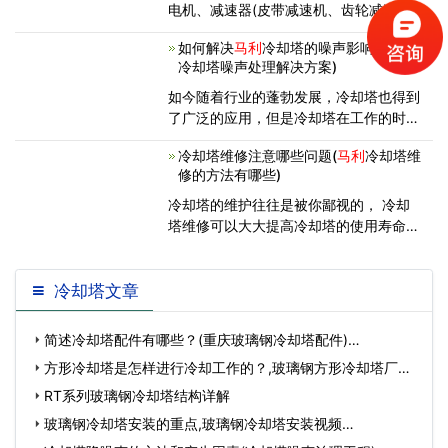
电机、减速器(皮带减速机、齿轮减速
机）、皮带轮、布水器及风机和各种冷却
如何解决
马利
冷却塔的噪声影响(有效的
塔配件等产品同时能为客户定制非标冷却
冷却塔噪声处理解决方案)
塔配件产品。同时生产经销
马利
、新菱、
良研、金日、斯频德、荏原、
如今随着行业的蓬勃发展，冷却塔也得到
了广泛的应用，但是冷却塔在工作的时候
会发出一定的噪音，会给大家带来很多不
冷却塔维修注意哪些问题(
马利
冷却塔维
便，那么有什么解决办法呢? 冷却塔? 有
修的方法有哪些)
噪音影响吗? 下面
马利
冷却塔维修厂家为
大家介绍冷却塔噪音解决方案
冷却塔的维护往往是被你鄙视的， 冷却
塔维修可以大大提高冷却塔的使用寿命，
减少冷却塔的维修频率，提高冷却塔填
料、冷却塔减速器、冷却塔集水器的使用
寿命，减少开支。 接下来，
马利
冷却塔
冷却塔文章
维修厂家就为大家简单清晰的介绍一下
简述冷却塔配件有哪些？(重庆玻璃钢冷却塔配件)…
方形冷却塔是怎样进行冷却工作的？,玻璃钢方形冷却塔厂
家…
RT系列玻璃钢冷却塔结构详解
玻璃钢冷却塔安装的重点,玻璃钢冷却塔安装视频…