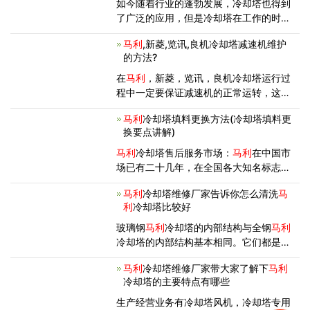
如今随着行业的蓬勃发展，冷却塔也得到
了广泛的应用，但是冷却塔在工作的时候
会发出一定的噪音，会给大家带来很多不
马利
,新菱,览讯,良机冷却塔减速机维护
便，那么有什么解决办法呢?冷却塔?有噪
的方法?
音影响吗?下面冷却塔维修降噪厂家为大
家介绍冷却塔噪音解决方案，详情
在
马利
，新菱，览讯，良机冷却塔运行过
程中一定要保证减速机的正常运转，这就
要求工作人员要定时对减速机进行保养维
马利
冷却塔填料更换方法(冷却塔填料更
护，本期内容就为大家分享
马利
，新菱，
换要点讲解)
览讯，良机冷却塔减速机的维护方法。
1、新装置的冷却塔减速机，运转一星期
马利
冷却塔售后服务市场：
马利
在中国市
之
场已有二十几年，在全国各大知名标志性
建筑得到广泛应用。众所周知，冷却塔的
马利
冷却塔维修厂家告诉你怎么清洗
马
使用寿命是15年左右，因此大量冷却塔都
利
冷却塔比较好
进入升级改造市场。比如更换冷却塔填
料，电机，风机，减速器等配件。因此给
玻璃钢
马利
冷却塔的内部结构与全钢
马利
冷却塔的内部结构基本相同。它们都是循
环水系统必不可少的冷却设备。它们的原
马利
冷却塔维修厂家带大家了解下
马利
理基本相同。从
马利
冷却塔的形状可分为
冷却塔的主要特点有哪些
圆形
马利
冷却塔和方形
马利
冷却塔，原理
上可分为开式
马利
冷却塔
生产经营业务有冷却塔风机，冷却塔专用