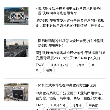
了解冷却塔的组成与适用范围。一、冷却塔组
玻璃钢冷却塔在使用中应该考虑风机哪些问
成1、淋水填
题,玻璃钢冷却塔使用寿命
玻璃钢冷却塔在使用过程中需要注意的问题很
多，其中必须考虑风机的使用情况，最主要的
包含了以下这五个： 1、风机外壳，玻璃钢
冷却塔的风机外壳必须是接地的。 2、电机
圆形玻璃钢冷却塔怎么设计会更 好?(小型玻
外壳，玻璃钢冷却塔
璃钢冷却塔图片)
圆形玻璃钢冷却塔标准设计条件:干球温度31.5
度,湿球温度28 C,大气压力99400 pa,入口温
度42 C,废水温度32 C.选择的特殊包装层压循
TAGS：
玻璃钢冷却塔
冷却塔
水
环塔使这种类型的圆形玻璃钢冷却塔实现结构
系
结构
紧凑
简析闭式冷却塔在中央空调方面的应用
中央空调系统已广泛应用于工业与民用领域，
在宾馆、酒店、写字楼、商场、住院部大楼、
工业厂房中的中央空调系统，其制冷压缩机
TAGS：
闭式冷却塔
冷却塔
中央空
组、冷冻循环水系统、冷却循环水系统、冷却