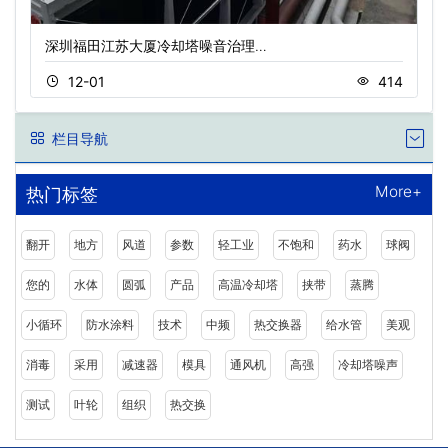
深圳福田江苏大厦冷却塔噪音治理…
12-01
414
栏目导航
More+
热门标签
翻开
地方
风道
参数
轻工业
不饱和
药水
球阀
您的
水体
圆弧
产品
高温冷却塔
挟带
蒸腾
小循环
防水涂料
技术
中频
热交换器
给水管
美观
消毒
采用
减速器
模具
通风机
高强
冷却塔噪声
测试
叶轮
组织
热交换