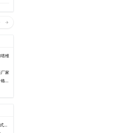
？
却塔维
塔厂家
价格一
式