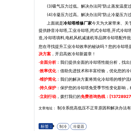
(3)吸气压力过低。解决办法同“防止蒸发温度过
(4)冷凝压力过高。解决办法同“防止冷凝压力过
上面就是
冷却塔维修厂家
今天为大家带来、关
提供静音冷却塔,工业冷却塔,闭式冷却塔,开式冷却
造,冷却塔填料,电机风机减速机等品牌冷却塔配件批
您在寻找提升工业冷却效率的秘诀吗？您的冷却塔
决方案
，开启高效冷却新篇章！
·全面分析
：我们提供全面的冷却塔性能分析，找出
·效率优化
：借助先进技术和丰富经验，优化您的冷
·维护简化
：我们的解决方案将简化冷却塔的维护流
·持久保护
：保护您的冷却塔免受季节性变化影响，
·立刻行动
，拨打我们的
免费咨询热线：[13728927
制冷系统高低压不正常原因和解决办法
文章地址：
标签：
制冷
冷凝器