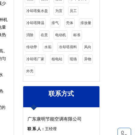
减少
冷却塔集水盘
为宜
员工
种机
冷却塔降温
排气
壳体
排放量
电量
换热
消除
在意
电动机
标准
传动带
水垢
冷却塔填料
风向
高。
均匀
冷却塔厂家
核电站
现场
异物
外壳
水
热
联系方式
壁的
广东康明节能空调有限公司
联 系 人：
王经理
1