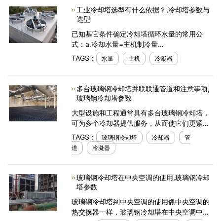
工业冷却塔选型有什么依据？,冷却塔参数与
选型
已知基它条件确定冷却塔循环水量的常用公
式：a.冷却水量=主机制冷量
(KW)×1.2×1.25×861/5000(m3/h)b.冷却水量
TAGS：
水量
主机
冷凝器
=主机冷凝器热负荷
(kcal/h)×1.2/5000(m3/h)c.冷却水量=主机冷
凝器
多台玻璃钢冷却塔并联联通管道和注意事项,
玻璃钢冷却塔参数
大型设施和工程通常具有多台玻璃钢冷却塔，
可为多个冷却器提供服务，从而使它们更紧密
地满足需求。根据所需的灵活性数量，对此类
TAGS：
玻璃钢冷却塔
冷却器
管
系统进行配管可能是具有挑战性的。一般而
道
冷凝器
言，系统的灵活
玻璃钢冷却塔在中央空调的使用,玻璃钢冷却
塔参数
玻璃钢冷却塔到中央空调的使用像中央空调的
热交换器一样，玻璃钢冷却塔在中央空调中的