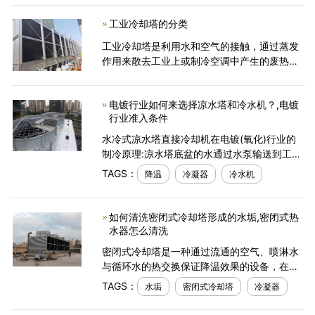
下：全体员工6月3日至6月5日放假公休共三
工业冷却塔的分类
天。
工业冷却塔是利用水和空气的接触，通过蒸发
作用来散去工业上或制冷空调中产生的废热的
一种设备。下面来为大家介绍一下工业冷却塔
的分类。工业冷却塔按通风方式分为：①自然
电镀行业如何来选择凉水塔和冷水机？,电镀
通风冷却塔；②机
行业准入条件
水冷式凉水塔直接冷却机在电镀(氧化)行业的
制冷原理:凉水塔底盆的水通过水泵输送到工冷
水机的冷凝器对冷凝器进行降温，再流回冷却
TAGS：
降温
冷凝器
冷水机
塔内喷淋而下时通过冷却塔顶上的风扇对水进
行了降
如何清洗密闭式冷却塔形成的水垢,密闭式热
水器怎么清洗
密闭式冷却塔是一种通过流通的空气、喷淋水
与循环水的热交换保证降温效果的设备，在冶
金、食品、橡胶、塑料、机械、化工等行业。
TAGS：
水垢
密闭式冷却塔
冷凝器
密闭式冷却塔长时间操作后会形成水垢，那么
冷却塔设