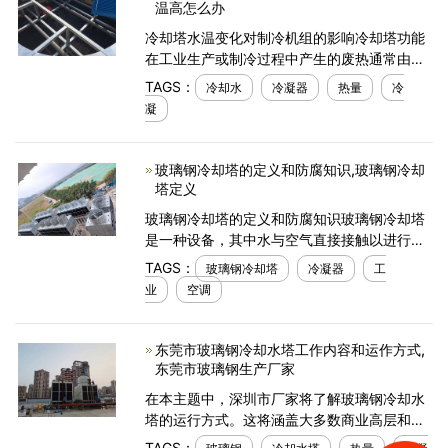
温高怎么办
冷却塔水温变化对制冷机组的影响冷却塔功能
在工业生产或制冷过程中产生的废热通常由冷
却水带走。河，河，湖，海等天然水吸收一定
TAGS：
冷却水
冷凝器
热量
冷
量的水作为冷却水，冷却过程中设备吸收废热
凝
以提高水温，然
玻璃钢冷却塔的定义和防腐知识,玻璃钢冷却
塔定义
玻璃钢冷却塔的定义和防腐知识玻璃钢冷却塔
是一种设备，其中水与空气直接接触以进行热
交换。机械玻璃钢冷却塔它主要由风扇，电动
TAGS：
玻璃钢冷却塔
冷凝器
工
机，填料，播种系统，塔，水盘等组成。主要
业
空调
通过风扇在较低温
东莞市玻璃钢冷却水塔工作内容和运作方式,
东莞市玻璃钢生产厂家
在本主题中，深圳市厂家将了解玻璃钢冷却水
塔的运行方式。这将涵盖大多数商业高层和工
业场所中常见的&ldquo;湿式&rdquo;或
TAGS：