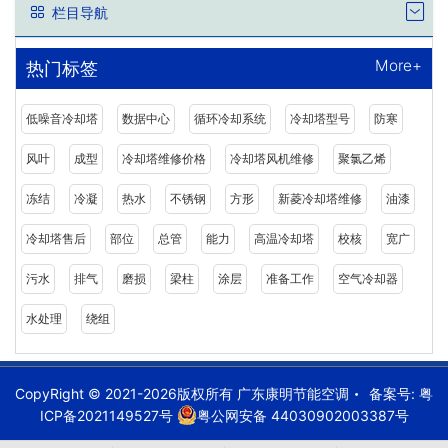
栏目导航
More+
热门标签
低噪音冷却塔
数据中心
循环冷却系统
冷却塔型号
防寒
风叶
成型
冷却塔维修价格
冷却塔风机维修
聚氯乙烯
冻结
冷凝
热水
不锈钢
方形
新菱冷却塔维修
油漆
冷却塔售后
部位
总管
能力
高温冷却塔
校核
宽广
污水
排气
磨损
梁柱
涂层
准备工作
空气冷却器
水处理
绕组
CopyRight © 2021-2026版权所有 广东康明节能空调
备案号:
粤
ICP备2021149527号
粤公网安备 44030902003387号