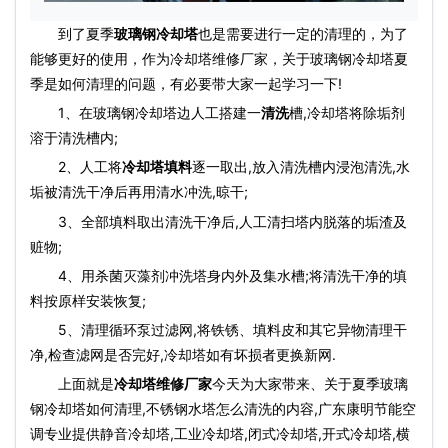
到了夏季
玻璃钢冷却塔
也是需要进行一定的清理的，为了
能够更好的使用，作为
冷却塔维修
厂家，关于玻璃钢冷却塔夏
季是如何清理的问题，有必要带大家一起学习一下!
1、在玻璃钢冷却塔边人工搭建一
清洗
槽,冷却塔将除垢剂
溶于清洗槽内;
2、人工将
冷却塔填料
逐一取出,放入清洗槽内浸泡清洗,水
垢被清洗干净后再用清水冲洗,晾干;
3、全部填料取出清洗干净后,人工清扫塔内脱落的垢渣及
赃物;
4、用杀菌灭藻剂冲洗塔身内外及集水槽;将清洗干净的填
料按原样安装恢复;
5、清理循环泵过滤网,将铁锈、填料皮和其它异物清理干
净,检查滤网是否完好,冷却塔如有坏损者更换新网.
上面就是
冷却塔维修厂家
今天为大家带来、关于夏季玻璃
钢冷却塔如何清理,不锈钢水塔怎么清洗的内容,广东康明节能空
调专业提供静音冷却塔,工业冷却塔,闭式冷却塔,开式冷却塔,横