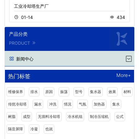
工业冷却塔生产厂
01-14
434
产品分类
PRODUCT
新闻中心
More+
热门标签
维修保养
排水
原因
振荡
型号
集水器
效果
材料
传统冷却塔
漏水
冲洗
情况
气氛
加热器
集水
树脂
成型
无填料冷却塔
冷水机组
制冷压缩机
公式
隔音屏障
冷凝
也就