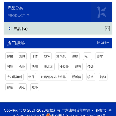
产品分类
PRODUCT
产品中心
More+
热门标签
异物
滤网
球体
毁坏
通风机
漆膜
电厂
凉水
润滑
合适
功用
集水池
冷凝器
规整
传递
冷却塔填料
组件
玻璃钢冷却塔维修
浮球阀
喷水
转速
都是
离心
减小
CopyRight © 2021-2026版权所有 广东康明节能空调
备案号:
粤
ICP备2021149527号
粤公网安备 44030902003387号