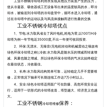
工业不锈钢冷却塔利用水泵或其他压力装置产生的压力，
使从冷凝器、吸收器或工艺设备等出来的温度较高的水，即冷
却水，被输送到冷却塔的冷却盘管中，循环水进入冷却塔，通
过在冷却塔中的运动以及与风流体接触而进行热量的交换
工业不锈钢冷却塔优点
1、节电:水力取风省去了风叶电机,耗电为零,以100T/H冷
却塔为例一年节电近35000度,不出一年便可收回投资.
2、环保:无漂水、无噪音(无电机转动和机械震动之噪故有
绿色环保冷却塔之称);冷效:水力取风是随水压的增减而转速增
减、风量也随之增减、所以绿色环保冷却塔的气水比始终稳定
在最佳状态，冷效最佳。
3、长寿:水力取风结构简单可靠，运转稳定几乎不需要维
修，正常情况下轴承可长期连续工作达7万小时以上。
4、安全:绿色冷却塔适用面广可在防爆、高危环境安全运
行，适用于一切形式的冷却塔改造，塔型越大、经济意义也越
大。
工业不锈钢
保养：
冷却塔维修