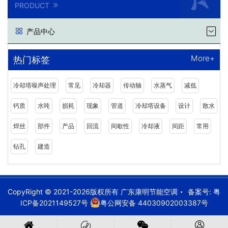
PRODUCT
产品中心
More+
热门标签
冷却塔噪声处理
常见
冷却器
传动轴
水蒸气
减低
钙质
水吨
损耗
现象
管道
冷却塔设备
设计
散水
焊丝
部件
产品
回流
间歇性
冷却液
间距
常用
钻孔
建造
CopyRight © 2021-2026版权所有 广东康明节能空调
备案号:
粤
ICP备2021149527号
粤公网安备 44030902003387号