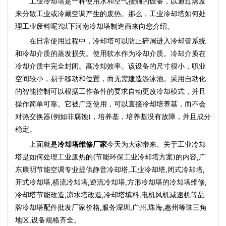
工业冷却塔
是一种使用水和空气接触的设备，以通过蒸发
来分散工业或冷藏空调产生的废热。那么，工业冷却塔如何处
理工业废料呢?以下河南冷却塔制造商来向您介绍。
在日常使用过程中，冷却塔可以防止碎屑进入冷却管系统
和冷却介质的蒸发损失。使用软水作为冷却介质。冷却介质在
冷却介质中完全封闭。高冷却效率。该设备的尺寸很小，职业
空间较小，易于移动和位置，而无需建造游泳池。采用自动化
的智能控制可以根据工作条件的要求自动更改冷却模式，并且
操作简单可靠。它被广泛使用，可以直接冷却培养基，而不会
对热交换器(例如非腐蚀)，培养基，培养基没有故障，并且成分
稳定。
上面就是
冷却塔维修厂家
今天为大家带来、关于工业冷却
塔是如何处理工业废热的(节能环保工业冷却塔方案)的内容,广
东康明节能空调专业提供静音冷却塔,工业冷却塔,闭式冷却塔,
开式冷却塔,横流冷却塔,逆流冷却塔,方形冷却塔的冷却塔维修,
冷却塔节能改造,凉水塔改造,冷却塔填料,电机风机减速机等品
牌冷却塔配件批发厂家价格,服务深圳,广州,珠海,惠州等珠三角
地区,设备规格齐全。