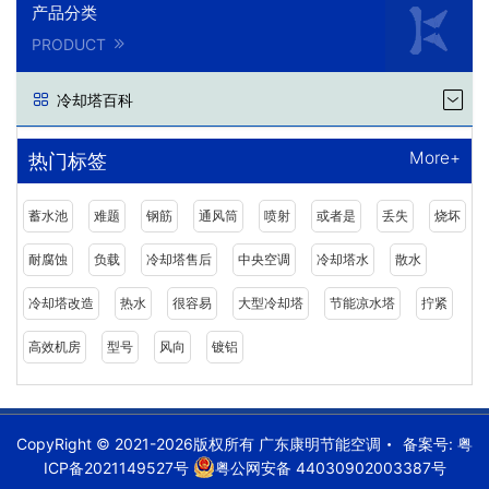
产品分类
PRODUCT
冷却塔百科
More+
热门标签
蓄水池
难题
钢筋
通风筒
喷射
或者是
丢失
烧坏
耐腐蚀
负载
冷却塔售后
中央空调
冷却塔水
散水
冷却塔改造
热水
很容易
大型冷却塔
节能凉水塔
拧紧
高效机房
型号
风向
镀铝
CopyRight © 2021-2026版权所有 广东康明节能空调
备案号:
粤
ICP备2021149527号
粤公网安备 44030902003387号