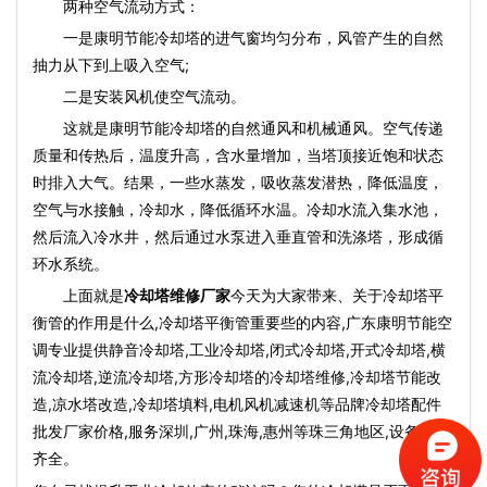
两种空气流动方式：
一是康明节能冷却塔的进气窗均匀分布，风管产生的自然
抽力从下到上吸入空气;
二是安装风机使空气流动。
这就是康明节能冷却塔的自然通风和机械通风。空气传递
质量和传热后，温度升高，含水量增加，当塔顶接近饱和状态
时排入大气。结果，一些水蒸发，吸收蒸发潜热，降低温度，
空气与水接触，冷却水，降低循环水温。冷却水流入集水池，
然后流入冷水井，然后通过水泵进入垂直管和洗涤塔，形成循
环水系统。
上面就是
冷却塔维修厂家
今天为大家带来、关于冷却塔平
衡管的作用是什么,冷却塔平衡管重要些的内容,广东康明节能空
调专业提供静音冷却塔,工业冷却塔,闭式冷却塔,开式冷却塔,横
流冷却塔,逆流冷却塔,方形冷却塔的冷却塔维修,冷却塔节能改
造,凉水塔改造,冷却塔填料,电机风机减速机等品牌冷却塔配件
批发厂家价格,服务深圳,广州,珠海,惠州等珠三角地区,设备规格
齐全。