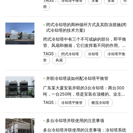
TAGS：
冷却塔平衡管
水量
安装
作
塔平衡管的知识。
用
闭式冷却塔的两种循环方式及其防冻措施(闭
式冷却塔的技术方案)
闭式冷却塔中有三个不可或缺的部分，即平衡
管、风扇和侧扇，它们发挥着不同的作用。当
闭式冷却塔并联安装时，水收集器之间有一个
TAGS：
闭式冷却塔
冷却塔
冷却塔平衡
连接，这就是我们所说的冷却塔平衡管。设备
管
风扇
本身的作用主
并联冷却塔该如何配冷却塔平衡管
广东某大厦安装并联的3台冷却塔：两台300
吨，一台250吨，塔是安装在顶楼的。业主感
觉，在冷却塔的进水管增加一个电动阀就行
TAGS：
冷却塔平衡管
横流冷却塔
了，但是一前辈建议配平衡管，业主方没有这
方面的经验，以上条件的冷
多台冷却塔并联使用的注意事项
多台冷却塔并联使用的注意事项：冷却塔系统