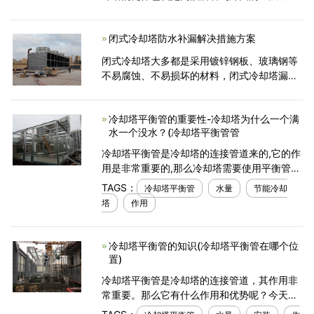
属，其实是由树脂，纤维，稳定剂，添加剂等
很多元素制作的，厚度一般在0.3毫米以
闭式冷却塔防水补漏解决措施方案
上。 玻璃钢冷却塔的外壳选
闭式冷却塔大多都是采用镀锌钢板、玻璃钢等
不易腐蚀、不易损坏的材料，闭式冷却塔漏水
可能有很多原因，那么如何解决闭式冷却塔使
用过程中存在漏水的问题？冷却塔维修厂家小
冷却塔平衡管的重要性-冷却塔为什么一个满
编给大家总结了闭
水一个没水？(冷却塔平衡管管
冷却塔平衡管是冷却塔的连接管道来的,它的作
用是非常重要的,那么冷却塔需要使用平衡管的
原因以及它有什么作用和优点呢？今天广东康
TAGS：
冷却塔平衡管
水量
节能冷却
明节能空调带大家了解一下,冷却塔出现一个满
塔
作用
水和
冷却塔平衡管的知识(冷却塔平衡管在哪个位
置)
冷却塔平衡管是冷却塔的连接管道，其作用非
常重要。那么它有什么作用和优势呢？今天，
广东康明冷却塔的小编给各位介绍了一些冷却