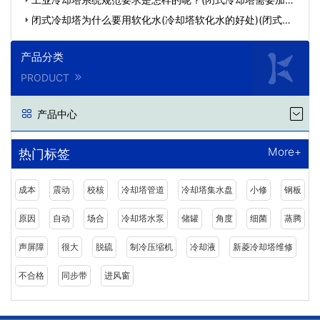
么)…
闭式冷却塔为什么要用软化水(冷却塔软化水的好处)(闭式冷
却…
产品分类
PRODUCT
产品中心
More+
热门标签
成本
震动
校核
冷却塔管道
冷却塔集水盘
小修
钢板
原因
自动
场合
冷却塔水泵
储罐
角度
细菌
蒸腾
声屏障
很大
脱硫
制冷压缩机
冷却液
新菱冷却塔维修
不合格
同步带
进风窗