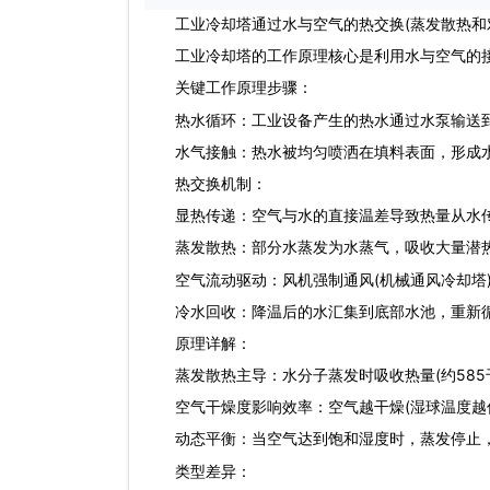
工业冷却塔
通过水与空气的热交换(蒸发散热和
‌工业冷却塔的工作原理核心是利用水与空气的接
关键工作原理步骤：
‌热水循环‌：工业设备产生的热水通过水泵输送
‌水气接触‌：热水被均匀喷洒在填料表面，形成
‌热交换机制‌：
‌显热传递‌：空气与水的直接温差导致热量从水传
‌蒸发散热‌：部分水蒸发为水蒸气，吸收大量潜
‌空气流动驱动‌：风机强制通风(机械通风冷却塔
‌冷水回收‌：降温后的水汇集到底部水池，重新
原理详解：
‌蒸发散热主导‌：水分子蒸发时吸收热量(约585
‌空气干燥度影响效率‌：空气越干燥(湿球温度越
‌动态平衡‌：当空气达到饱和湿度时，蒸发停止
类型差异：