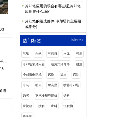
冷却塔应用的场合有哪些呢,冷却塔
应用在什么场所
圆形冷却塔,节能
工业冷却塔的分类
冷却塔的组成部件(冷却塔的主要组
成部分)
63
11-22
915
05-19
470
More+
热门标签
气氛
自然
节假日
水体
强度
塔和闭
冷却塔常见问题
逆流式冷却塔
耐温
塔大量
冷却塔电动机
钙质
溢出
启动
冷吨
明火
耐高温
喷雾冷却塔
却塔
购买
览讯冷却塔维修
选料
齿轮箱
接触
废料
沉积物
摄氏度