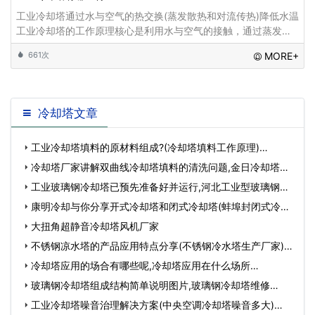
工业冷却塔通过水与空气的热交换(蒸发散热和对流传热)降低水温
工业冷却塔的工作原理核心是利用水与空气的接触，通过蒸发散
热和对流传热来降低循环水的温度‌。具体过程如下：热水循环‌：
661次
MORE+
工业设备产生的热水通过水泵输送到
冷却塔文章
工业冷却塔填料的原材料组成?(冷却塔填料工作原理)…
冷却塔厂家讲解双曲线冷却塔填料的清洗问题,金日冷却塔厂
家…
工业玻璃钢冷却塔已预先准备好并运行,河北工业型玻璃钢冷
却…
康明冷却与你分享开式冷却塔和闭式冷却塔(蚌埠封闭式冷却
塔…
大扭角超静音冷却塔风机厂家
不锈钢凉水塔的产品应用特点分享(不锈钢冷水塔生产厂家)…
冷却塔应用的场合有哪些呢,冷却塔应用在什么场所…
玻璃钢冷却塔组成结构简单说明图片,玻璃钢冷却塔维修…
工业冷却塔噪音治理解决方案(中央空调冷却塔噪音多大)…