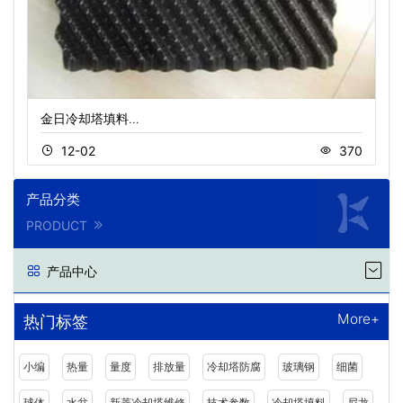
金日冷却塔填料…
12-02
370
产品分类
PRODUCT
产品中心
More+
热门标签
小编
热量
量度
排放量
冷却塔防腐
玻璃钢
细菌
球体
水盆
新菱冷却塔维修
技术参数
冷却塔填料
尼龙