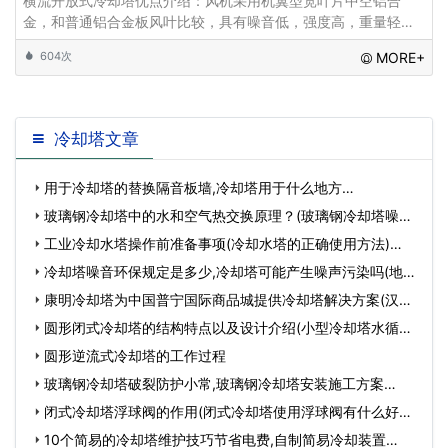
横流开放式冷却塔优点介绍：风机采用机翼型宽叶片中空铝合
金，和普通铝合金板风叶比较，具有噪音低，强度高，重量轻的
特点。集水盘采用一体式的FRP集水盘，两个模块以上的场合使
604次
MORE+
用防漏密封垫连接，避免了漏水和腐蚀的问题，采用倾斜
冷却塔文章
用于冷却塔的替换隔音板墙,冷却塔用于什么地方…
玻璃钢冷却塔中的水和空气热交换原理？(玻璃钢冷却塔噪声
标准…
工业冷却水塔操作前准备事项(冷却水塔的正确使用方法)…
冷却塔噪音环保规定是多少,冷却塔可能产生噪声污染吗(地
铁…
康明冷却塔为中国普宁国际商品城提供冷却塔解决方案(汉港
康…
圆形闭式冷却塔的结构特点以及设计介绍(小型冷却塔水循环
系…
圆形逆流式冷却塔的工作过程
玻璃钢冷却塔破裂防护小常,玻璃钢冷却塔安装施工方案…
闭式冷却塔浮球阀的作用(闭式冷却塔使用浮球阀有什么好处)
(…
10个简易的冷却塔维护技巧节省电费,自制简易冷却装置…