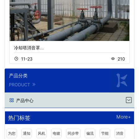
冷却塔消音罩…
11-23
210
产品分类
PRODUCT
产品中心
More+
热门标签
为您
通知
风机
电镀
同步带
偏流
节能
消音