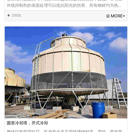
外线抑制剂的表面处理可以抵抗阳光的伤害。所有钢材均为热浸
镀锌，耐腐蚀且耐用。特别设计的轴流风机配有噪音低、风量充
250次
MORE+
足的皮带减速机、，并安装专用水滴消音毯消
圆形冷却塔，开式冷却
整体结构坚固轻巧，机身和水盘采用玻璃钢材质，腐蚀。带有紫