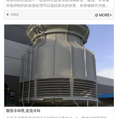
外线抑制剂的表面处理可以抵抗阳光的伤害。所有钢材均为热浸
镀锌，耐腐蚀且耐用。特别设计的轴流风机配有噪音低、风量充
308次
MORE+
足的皮带减速机、并安装专用水滴消音毯消
圆形冷却塔,逆流冷却