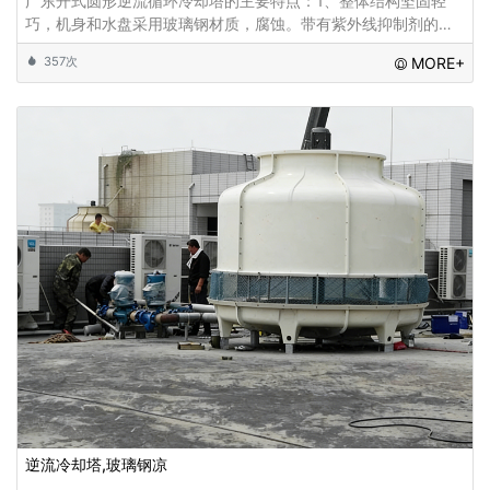
广东开式圆形逆流循环冷却塔的主要特点：1、整体结构坚固轻
巧，机身和水盘采用玻璃钢材质，腐蚀。带有紫外线抑制剂的表
面处理可以抵抗阳光的伤害2、所有钢材均为热浸镀锌，耐腐蚀且
357次
MORE+
耐用。
逆流冷却塔,玻璃钢凉