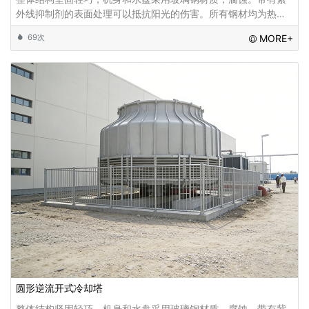
外线抑制剂的表面处理可以抵抗阳光的伤害。所有钢材均为热浸
镀锌，耐腐蚀且耐用。特别设计的轴流风机配有噪音低、风量充
69次
MORE+
足的皮带减速机、，并安装专用水滴消音毯消
圆形逆流开式冷却塔
整体结构坚固轻巧，机身和水盘采用玻璃钢材质，腐蚀。带有紫