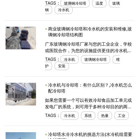
玻璃钢冷却塔报价和价格优惠。需要您提供的
TAGS：
玻璃钢冷却塔
温度
玻璃
必要信息：您的电子邮箱*（获得电子版书面报
钢
冷水机
价）公司*（您的
商业玻璃钢冷却塔和冷水机的安装和维修,玻
璃钢冷却塔结构图
广东玻璃钢冷却塔厂家与您的工业企业，学校
或医院合作，为您的设施提供更佳的冷水机或
商业商用空调玻璃钢冷却塔安装和维修。商用
TAGS：
冷水机
玻璃钢冷却塔
维
冷水机和玻璃钢冷却塔的安装与维护广东玻璃
护
安装
钢冷却塔
冷水机与冷却塔：有什么区别？,冷水机怎么
配冷却塔
如果您需要一个可以有效冷却食品加工单元或
发电厂的系统，则可用于多种冷却目的的两种
主要系统类型包括冷水机和冷却塔。虽然这两
TAGS：
冷水机
系统
热量
工业
个系统都是为了在将液体用作冷却剂之前从液
体中清
冷却塔水冷冷水机的挑选方法(水冷机组需要