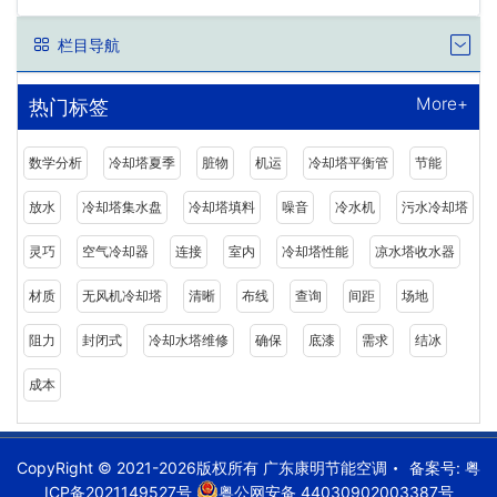
栏目导航
More+
热门标签
数学分析
冷却塔夏季
脏物
机运
冷却塔平衡管
节能
放水
冷却塔集水盘
冷却塔填料
噪音
冷水机
污水冷却塔
灵巧
空气冷却器
连接
室内
冷却塔性能
凉水塔收水器
材质
无风机冷却塔
清晰
布线
查询
间距
场地
阻力
封闭式
冷却水塔维修
确保
底漆
需求
结冰
成本
CopyRight © 2021-2026版权所有 广东康明节能空调
备案号:
粤
ICP备2021149527号
粤公网安备 44030902003387号