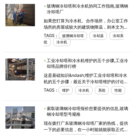
玻璃钢冷却塔和冷水机协同工作指南,玻璃钢
冷却塔厂
如果您打算为冷水机、合作场所，办公室工作
场所的房屋或较大的建筑物降温，则本文为您
提供了完整的技巧为此，我们倾向于使用工业
TAGS：
玻璃钢冷却塔
冷却器
冷却系
尺寸的冷却系统，以正确满足整个建筑物的要
统
冷水机
求。为了更好
工业冷却塔和冷水机维护的五个步骤,工业冷
却塔品牌排行榜
这是基础知识&ndash;维护工业冷却塔和冷水
机的五个步骤：最近关于冷却塔维护的讨论
中，广东冷却塔厂家回顾了冷却塔维护的
TAGS：
维护
冷水机
系统
性能
&ldquo;内容，时间和方式&rdquo;以及它如何
影响您的业务，包括在
索取玻璃钢冷却塔报价您要提供的信息,玻璃
钢冷却塔型号规格
现在拨打广东玻璃钢冷却塔厂家的热线，提供
一下的必要信息，在一小时能就能获取正式的