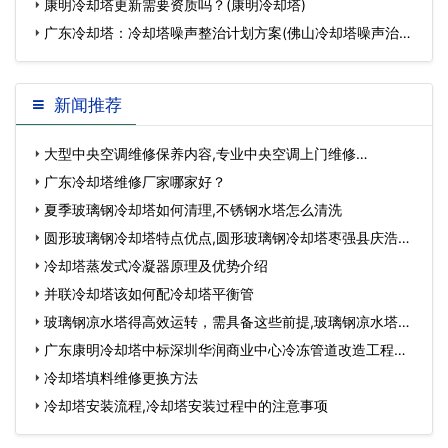
康明冷却塔更新需要资质吗？(康明冷却塔)
广东冷却塔：冷却塔噪声整治计划方案(佛山冷却塔噪声治理
方案)…
新闻推荐
大型中央空调维修保养内容,专业中央空调上门维修…
广东冷却塔维修厂家哪家好？
夏季玻璃钢冷却塔如何清理,不锈钢水塔怎么清洗
圆形玻璃钢冷却塔特点优点,圆形玻璃钢冷却塔枣强县庆浩环
保设备加工厂…
冷却塔蒸发式冷凝器原理及优势介绍
并联冷却塔该如何配冷却塔平衡管
玻璃钢凉水塔得高效运转，需具备这些前提,玻璃钢凉水塔型
号大全…
广东康明冷却塔中标深圳华润商业中心冷冻管道改造工程…
冷却塔填料维修更换方法
冷却塔安装流程,冷却塔安装过程中的注意事项