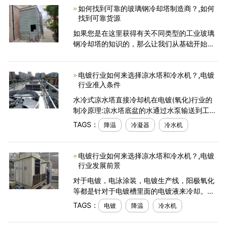
如何找到可靠的玻璃钢冷却塔制造商？,如何
找到可靠货源
如果您是在这里获得有关不同类型的工业玻璃
钢冷却塔的知识的，那么让我们从基础开始。
您应该学习的第一件事是如何找到可靠的玻璃
钢冷却塔制造商。下面就由我们广东深圳冷却
电镀行业如何来选择凉水塔和冷水机？,电镀
塔制造商介绍
行业准入条件
水冷式凉水塔直接冷却机在电镀(氧化)行业的
制冷原理:凉水塔底盆的水通过水泵输送到工冷
水机的冷凝器对冷凝器进行降温，再流回冷却
TAGS：
降温
冷凝器
冷水机
塔内喷淋而下时通过冷却塔顶上的风扇对水进
行了降
电镀行业如何来选择凉水塔和冷水机？,电镀
行业发展前景
对于电镀，电泳涂装，电镀生产线，阳极氧化
等都是针对于电镀槽里面的电镀液来冷却。如
何来选择冷却塔和冷水机呢?冷却方式有两种，
TAGS：
电镀
降温
冷水机
直接冷却与间接冷却。 水冷式冷水机直接
冷却机在电镀