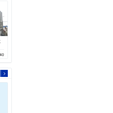
工
方形横流式冷却塔厂家
横流开放式冷却塔优点介
绍…
11-05
357
40
11-18
604