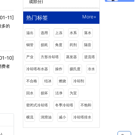
成部分)
More+
01-11]
热门标签
较多的
溢出
选用
上冻
水系
落水
铜管
损耗
角度
药剂
隔音
产业
方形冷却塔
蒸发器
逆流塔
01-10]
消费者
冷却塔布水器
操作
摄氏度
冷水
不合格
结冰
燃烧
冷却剂
回水
损坏
洁净
为宜
密闭式冷却塔
冬季冷却塔
不饱和
横流
润滑油
减小
冷却塔排水
)…