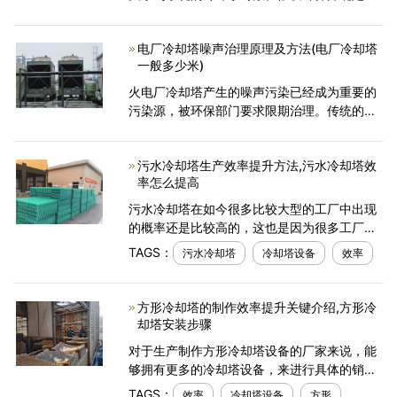
时所需的供水水湿空气终端为12.7℃，冷却塔
冷却幅度、管路及换热器热损失水温为
电厂冷却塔噪声治理原理及方法(电厂冷却塔
4.5℃，室外湿球温度
一般多少米)
火电厂冷却塔产生的噪声污染已经成为重要的
污染源，被环保部门要求限期治理。传统的治
理方法是在冷却塔的四周设置隔音墙，虽然可
以达到国家要求的环境噪声排放标准，但在降
污水冷却塔生产效率提升方法,污水冷却塔效
噪的同时阻挡了冷
率怎么提高
污水冷却塔在如今很多比较大型的工厂中出现
的概率还是比较高的，这也是因为很多工厂会
选择购买这一设备来进行使用。生产制作这一
TAGS：
污水冷却塔
冷却塔设备
效率
冷却塔设备的厂家想要拥有比较不错的发展前
景，那么
方形冷却塔的制作效率提升关键介绍,方形冷
却塔安装步骤
对于生产制作方形冷却塔设备的厂家来说，能
够拥有更多的冷却塔设备，来进行具体的销售
工作，那么厂家的经济收入才能够被有效地提
TAGS：
效率
冷却塔设备
方形