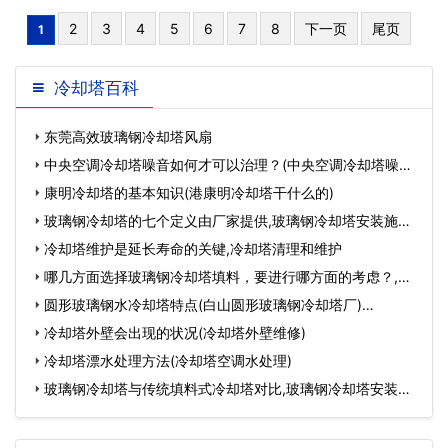
2
3
4
5
6
7
8
下一页
尾页
1
冷却塔百科
东莞高效玻璃钢冷却塔风扇
中央空调冷却塔噪音如何才可以治理？(中央空调冷却塔噪音
罚款)…
康明冷却塔的基本知识(港康明冷却塔干什么的)
玻璃钢冷却塔的七个定义由厂家提供,玻璃钢冷却塔安装施工
方案…
冷却塔维护是延长寿命的关键,冷却塔清理和维护
哪几方面选择玻璃钢冷却塔填料，要进行哪方面的考虑？,卫
生间玻璃有几种选…
圆形玻璃钢水冷却塔特点(白山圆形玻璃钢冷却塔厂)…
冷却塔外壁会出现的状况(冷却塔外壁维修)
冷却塔漂水处理方法(冷却塔空调水处理)
玻璃钢冷却塔与传统填料式冷却塔对比,玻璃钢冷却塔安装视
频…