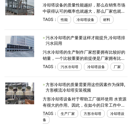
冷却塔设备的质量性能越好，那么在销售市场
中获得认可的概率也就越大，那么厂家也就能
够将设备的销量提升起来，从而获得更多的经
TAGS：
性能
冷却塔设备
材料
济收入了。因此，作为这一设备的生产制作厂
家，想要自身能
污水冷却塔的产量要这样才能提升,冷却塔排
污水回用
污水冷却塔的生产制作厂家想要拥有比较好的
销量，一个比较重要的前提便是厂家拥有比较
多的冷却塔可以用来出售。而生产制作冷却塔
TAGS：
污水冷却塔
冷却塔设备
厂家
设备的厂家想要拥有比较高的产量，也是需要
厂家做好
方形冷却塔的质量需要用这些因素作为保障,
方形横流冷却塔安装视频
方形冷却塔设备对于帮助工厂循环使用 水资源
有很大的作用。因此，在如今的日常工作中也
就可以比较经常性地看到。有比较多的目标客
TAGS：
生产厂家
方形冷却塔
冷却塔设
户之后，也就有更多的用户会关心这一设备的
备
质量和性