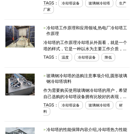
自己的生产制作的冷却塔设备的产量提升起
TAGS：
冷却塔设备
玻璃钢冷却塔
生产
来。厂家能够拥有比较多的冷却塔设备，那么
厂家
对工厂自身
冷却塔工作原理和应用领域,热电厂冷却塔工
作原理
冷却塔的工作原理冷却塔从外面看，就是一个
塔的样式，它是一种以水为主要工作介质，实
现两个不同温度之间水的冷却，并且有起到温
TAGS：
温度
冷却塔设备
降低
度控制的效果。冷却塔在工作的时候，从一侧
吸收大量的热量
玻璃钢冷却塔的选购注意事项介绍,圆形玻璃
钢冷却塔填料
作为需要购买使用玻璃钢冷却塔的用户，希望
自己选购的冷却塔设备拥有比较好的表现，那
么在选购这一阶段也就需要做好相关的工作，
TAGS：
冷却塔设备
玻璃钢冷却塔
材
了解具体的注意事项了。下面本文就来简单地
料
分析介绍一
冷却塔的性能保障内容介绍,冷却塔热力性能