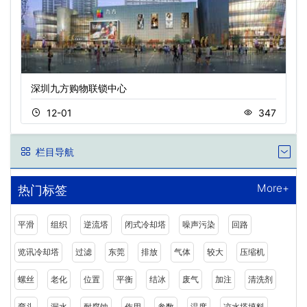
深圳九方购物联锁中心
12-01
347
栏目导航
More+
热门标签
平滑
组织
逆流塔
闭式冷却塔
噪声污染
回路
览讯冷却塔
过滤
东莞
排放
气体
较大
压缩机
螺丝
老化
位置
平衡
结冰
废气
加注
清洗剂
弯头
漏水
耐腐蚀
作用
参数
温度
凉水塔填料