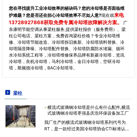
您在寻找提升工业冷却效率的秘诀吗？您的冷却塔是否面临维
来电
护难题？您是否还在担心冷却塔效率不尽如人意?
现在就
13728927868获取免费专属冷却塔故障解决方案。
广
东康明节能空调从事梁柱服务,提供梁柱报价（服务费用）、梁
柱公司电话、梁柱方案，免费咨询梁柱价格？专业冷却塔维
修、冷却塔节能改造、冷却塔拆旧换新、冷却塔填料替换、冷
却塔隔音降噪、冷却塔配件替换、冷却塔防腐防水堵漏、循环
水冷却系统工程等，冷却塔维修保养品牌有新菱冷却塔，览讯
冷却塔，良机冷却塔，马利冷却塔，金日冷却塔，空研冷却
塔，斯频德冷却塔，BAC冷却塔等。
梁柱
横流式玻璃钢冷却塔是什么有什么配件,横流
式玻璃钢冷却塔枣强县庆浩环保设备加工厂
我厂生产的横流式玻璃钢冷却塔系列代号为
RT，是一款经过美国冷却塔协会CTI标准认证
的玻璃钢冷却塔。该型冷却塔是工业/中央空调