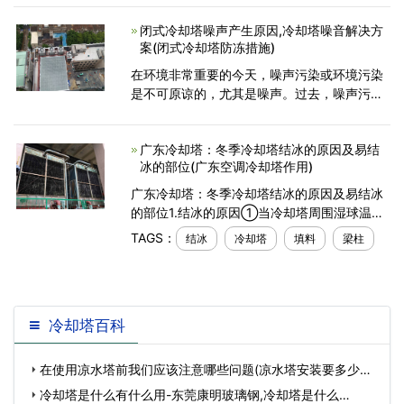
暖通行业应用的理想选择，它能一最佳的效率
闭式冷却塔噪声产生原因,冷却塔噪音解决方
确保热性能以达到
案(闭式冷却塔防冻措施)
在环境非常重要的今天，噪声污染或环境污染
是不可原谅的，尤其是噪声。过去，噪声污染
没有被视为环境污染的一个指标。然而，随着
人们生活习惯的兴起，噪声已经成为一种可恶
广东冷却塔：冬季冷却塔结冰的原因及易结
的污染。因此，封闭式冷
冰的部位(广东空调冷却塔作用)
广东冷却塔：冬季冷却塔结冰的原因及易结冰
的部位1.结冰的原因①当冷却塔周围湿球温度
在零下10度时就可能出现结冰。②由于塔填料
TAGS：
结冰
冷却塔
填料
梁柱
水负荷分配不均,塔填料周边,淋水孔堵塞处,塔
内壁、
冷却塔百科
在使用凉水塔前我们应该注意哪些问题(凉水塔安装要多少时
间)…
冷却塔是什么有什么用-东莞康明玻璃钢,冷却塔是什么…