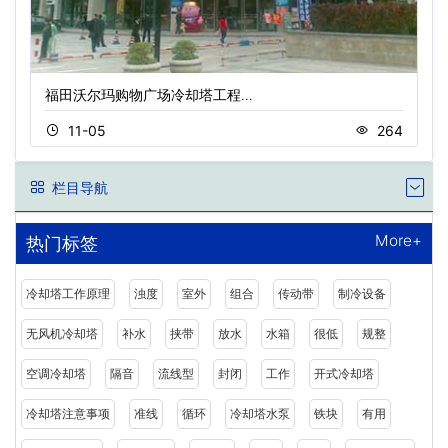
福田沃尔玛购物广场冷却塔工程…
11-05
264
栏目导航
More+
热门标签
冷却塔工作原理
浊度
室外
组合
传动带
制冷设备
无风机冷却塔
补水
挟带
放水
水箱
很低
规整
空调冷却塔
隔音
流线型
封闭
工作
开式冷却塔
冷却塔注意事项
准线
循环
冷却塔水泵
铁块
有用