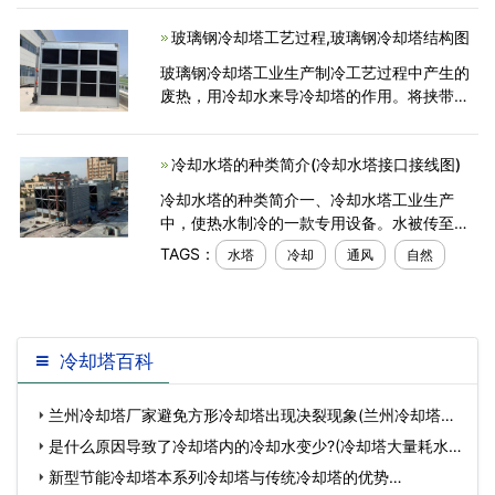
冷却塔进水必须清洁，注意铁渣，污垢，安装
玻璃钢冷却塔工艺过程,玻璃钢冷却塔结构图
杂物，以免粘住配水管道，影响
玻璃钢冷却塔工业生产制冷工艺过程中产生的
废热，用冷却水来导冷却塔的作用。将挟带废
热的冷却水在塔内与空气进行热交换，使废热
传输给空气并散入大气中。风筒处排入大气环
冷却水塔的种类简介(冷却水塔接口接线图)
境中。冷却塔应
冷却水塔的种类简介一、冷却水塔工业生产
中，使热水制冷的一款专用设备。水被传至塔
里，使水和大气相互之间实现换热，或热、质
TAGS：
水塔
冷却
通风
自然
互换，以实现减低水溫的主要目的。二、湿式
冷却水塔水和大
冷却塔百科
兰州冷却塔厂家避免方形冷却塔出现决裂现象(兰州冷却塔设
备安装厂家有…
是什么原因导致了冷却塔内的冷却水变少?(冷却塔大量耗水
怎么回事)…
新型节能冷却塔本系列冷却塔与传统冷却塔的优势…