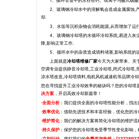
1、循环管道中的水存在钙、镁离子与酸式碳酸盐
2、玻璃钢冷却水中的溶解氧会造成金属腐蚀,产生
却.
3、水垢等沉积杂物会消耗能源,从而增加了运行费
4、玻璃钢冷却塔的水循环冷却系统,易进入灰尘杂
降,影响正常工作.
5、循环水中的杂质造成填料堵塞,影响系统的设
上面就是
冷却塔维修厂家
今天为大家带来、关
空调专业提供静音冷却塔,工业冷却塔,闭式冷却塔,
凉水塔改造,冷却塔填料,电机风机减速机等品牌冷却
您在寻找提升工业冷却效率的秘诀吗？您的冷却塔
决方案
，开启高效冷却新篇章！
·全面分析
：我们提供全面的冷却塔性能分析，找出
·效率优化
：借助先进技术和丰富经验，优化您的冷
·维护简化
：我们的解决方案将简化冷却塔的维护流
·持久保护
：保护您的冷却塔免受季节性变化影响，
·立刻行动
，拨打我们的
免费咨询热线：[13728927