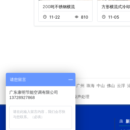
式冷却塔安
200吨不锈钢横流
方形横流式冷却
6
1563
11-22
810
11-05
请您留言
潮州市
广州
珠海
中山
佛山
云浮
相关城市
广东康明节能空调有限公司
冷却塔噪声处理
友情链接
13728927868
网站导航
新