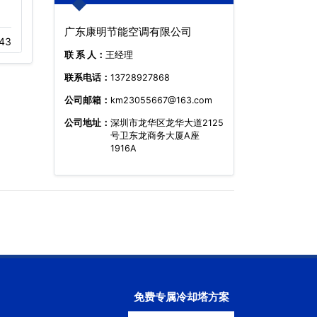
逆流冷却塔,玻璃
圆形逆流开式冷却
广东康明节能空调有限公司
43
03-18
287
03-19
319
联 系 人：
王经理
联系电话：
13728927868
公司邮箱：
km23055667@163.com
公司地址：
深圳市龙华区龙华大道2125
号卫东龙商务大厦A座
1916A
免费专属冷却塔方案