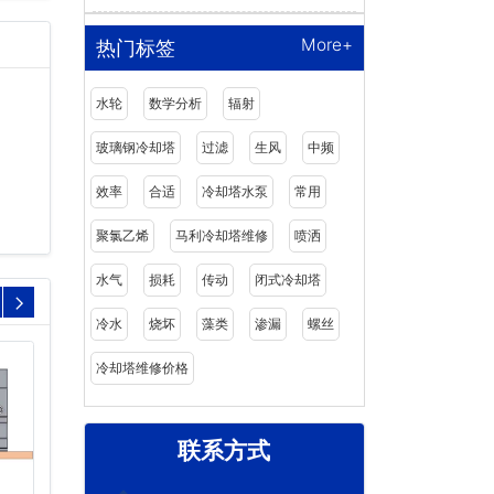
More+
热门标签
水轮
数学分析
辐射
玻璃钢冷却塔
过滤
生风
中频
效率
合适
冷却塔水泵
常用
聚氯乙烯
马利冷却塔维修
喷洒
水气
损耗
传动
闭式冷却塔
冷水
烧坏
藻类
渗漏
螺丝
冷却塔维修价格
联系方式