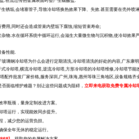
.在流过传热金属表面时会产生碳酸盐.
锈垢,会堵塞管子,导致冷却塔换热效果下降、失效.甚至需要在壳外喷
用,同时还会造成管束内壁垢下腐蚀,缩短管束寿命;
物.水在循环系统中循环运行,会滋生大量微生物与沉积物,使冷却效果
备性能.
于玻璃钢冷却塔为什么会进行定期清洗,冷却塔清洗的好处的内容,广东康
开式冷却塔,横流冷却塔,逆流冷却塔,方形冷却塔的冷却塔维修,冷却塔节能改
塔配件批发厂家价格,服务深圳,广州,珠海,惠州等珠三角地区,设备规格齐
是否面临维护难题？别让这些问题成为阻碍，
立即来电获取免费专属冷却
效率瓶颈，量身定制改进方案。
却塔运行，实现能效同步提升。
程，减少您的运营负担。
确保全年无休的稳定运行。
868]
，获取您的专属解决方案。