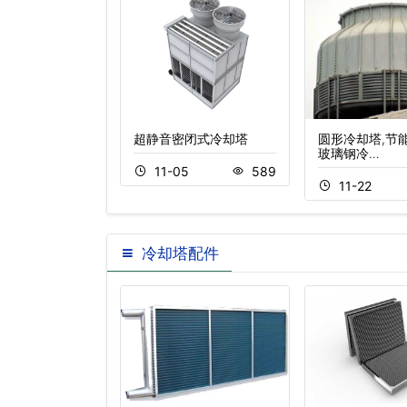
流冷却塔
超静音密闭式冷却塔
圆形冷却塔,节
玻璃钢冷…
5
472
11-05
589
11-22
冷却塔配件