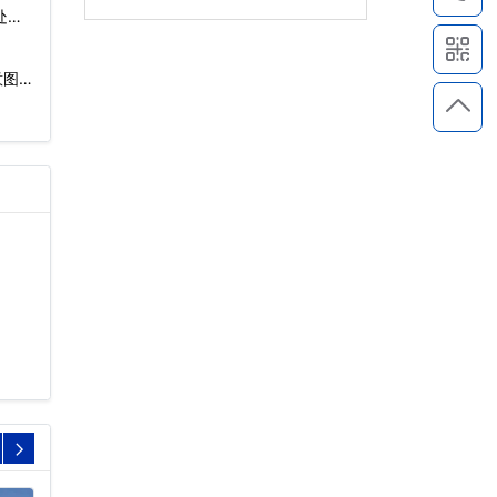
处理
图)