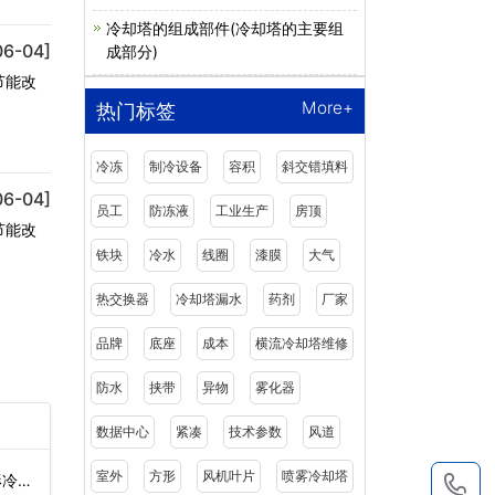
冷却塔的组成部件(冷却塔的主要组
06-04]
成部分)
节能改
More+
热门标签
冷冻
制冷设备
容积
斜交错填料
06-04]
员工
防冻液
工业生产
房顶
节能改
铁块
冷水
线圈
漆膜
大气
热交换器
冷却塔漏水
药剂
厂家
品牌
底座
成本
横流冷却塔维修
防水
挟带
异物
雾化器
数据中心
紧凑
技术参数
风道
室外
方形
风机叶片
喷雾冷却塔
形冷却
1