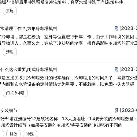
除垢剂溶解后用冲洗泵反复冲洗填料，直至水垢冲洗干净(若填料使
系统
[2023-
常清理工作？,方形冷却塔填料
式冷却塔，都是在楼顶、室外等位置进行长年工作，由于工作环境的原因
得异物进入，久而久之，造成了冷却塔的堵塞，极容易影响冷却塔的正常
清理
[2023-
什么这么重要,闭式冷却塔填料
作是直接关系到冷却塔效能的根本确保，冷却塔用的时间久了，暴露在外
是内部和布水管设备的定时清洁尤为重要，不能忽略，以免因小失大阻碍
闭式冷却塔
[2023-
塔安装细节
程署冷却塔注册编号1.2建筑物名称：1.3大厦地址：1.4要安装的冷却塔数量：
冷却塔设计细节（如果要安装的冷却塔/将要安装的冷却塔有不同的
口
排放
冲洗