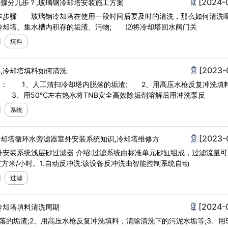
[2024-
骤分几步？,玻璃钢冷却塔安装施工方案
本步骤 玻璃钢冷却塔在使用一段时间后要及时的清洗，那么如何清洗呢
却塔、集水槽内积存的垢渣、污物; ⑵将冷却塔回水阀门关
填料
[2023-
,冷却塔填料如何清洗
一)： 1、人工清扫冷却塔内脱落的垢渣; 2、用高压水枪反复冲洗填
 3、用50℃左右热水将TNB安全高效除垢剂溶解后用冲洗泵反
系统
[2023-
却塔循环水旁滤器室外安装系统知识,冷却塔维修方
安装系统浅层砂过滤器 介绍:过滤系统由标准单元砂缸组成，过滤流量可从
立方米/小时。1.自动反冲洗:该设备反冲洗由智能控制系统自动
过滤
[2024-
冷却塔填料清洗周期
落的垢渣;2、用高压水枪反复冲洗填料，清除清洗下的污泥水垢等;3、用