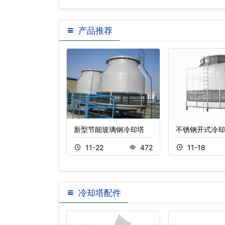
产品推荐
塔,玻璃钢凉水
新型节能玻璃钢冷却塔
不锈钢开式冷却
水…
11-22
472
11-18
8
287
冷却塔配件