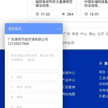
工程案例中兴通讯
福田海岸环庆大厦康明空
中国长城科技集
…
调冷却塔…
司冷却塔…
3
232
11-23
284
12-01
请您留言
潮州市
广州
珠海
中山
佛山
云浮
相关城市
广东康明节能空调有限公司
冷却塔噪声处理
友情链接
13728927868
网站导航
新
混合
网站首页
新闻中心
工业
冷却塔百科
产品中心
冷却
冷却塔配件
工程案例
冷却
冷却塔TAGS
网站地图
不要