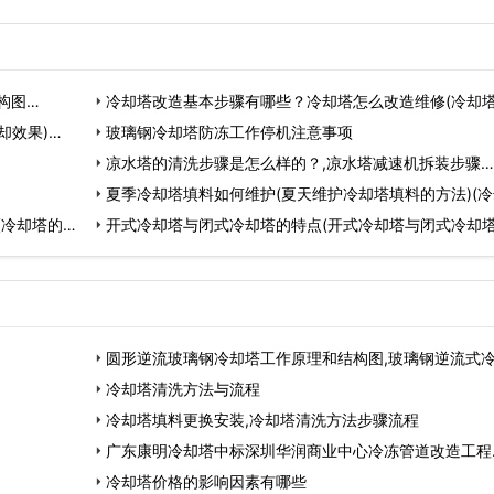
构图…
冷却塔改造基本步骤有哪些？冷却塔怎么改造维修(冷却
却效果)…
改造方案)…
玻璃钢冷却塔防冻工作停机注意事项
凉水塔的清洗步骤是怎么样的？,凉水塔减速机拆装步骤…
夏季冷却塔填料如何维护(夏天维护冷却塔填料的方法)(
(冷却塔的流
填料厂家)…
开式冷却塔与闭式冷却塔的特点(开式冷却塔与闭式冷却
节能)…
圆形逆流玻璃钢冷却塔工作原理和结构图,玻璃钢逆流式
塔…
冷却塔清洗方法与流程
冷却塔填料更换安装,冷却塔清洗方法步骤流程
广东康明冷却塔中标深圳华润商业中心冷冻管道改造工程
冷却塔价格的影响因素有哪些