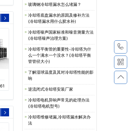
玻璃钢冷却塔漏水怎么堵漏？
冷却塔底盘漏水的原因及修补方法
(冷却塔漏水用什么胶水补)
冷却塔噪声国家标准和噪音测量方法
(冷却塔噪声治理方案)
1
冷却塔平衡管的重要性-冷却塔为什
么一个满水一个没水？(冷却塔平衡
管管径大小)
了解湿球温度及其对冷却塔性能的影
圆形冷却塔,玻璃钢冷却
玻璃钢开式冷却塔
响
塔,节能冷…
61
11-18
450
逆流闭式冷却塔安装厂家
03-18
322
冷却塔电机异响声常见的处理办法
(冷却塔电机型号)
冷却塔维修堵漏,冷却塔漏水解决办
法