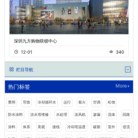
深圳九方购物联锁中心
12-01
340
栏目导航
More+
热门标签
费用
导致
冷却循环水
运行
着火
空调
松弛
防水涂料
凉水塔维修
水处理
送风机
渗漏
流体
回路
涂料
体系
美观
接线
冷却塔温度
破裂
室外
逆流