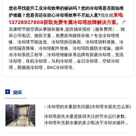
您在寻找提升工业冷却效率的秘诀吗？您的冷却塔是否面临维
来电
护难题？您是否还在担心冷却塔效率不尽如人意?
现在就
13728927868获取免费专属冷却塔故障解决方案。
广
东康明节能空调从事烧坏服务,提供烧坏报价（服务费用）、烧
坏公司电话、烧坏方案，免费咨询烧坏价格？专业冷却塔维
修、冷却塔节能改造、冷却塔拆旧换新、冷却塔填料替换、冷
却塔隔音降噪、冷却塔配件替换、冷却塔防腐防水堵漏、循环
水冷却系统工程等，冷却塔维修保养品牌有新菱冷却塔，览讯
冷却塔，良机冷却塔，马利冷却塔，金日冷却塔，空研冷却
塔，斯频德冷却塔，BAC冷却塔等。
烧坏
冷却塔的水量损失问题(冷却塔水损失怎么算)
冷却塔损失水量是值得关注的节水运行参数。
冷却塔补充新水量的多少取决于冷却水循环过
程中损失水量的多少。冷却塔损失水量包括：
蒸发损失、风吹损失、排污损失。1．蒸发损