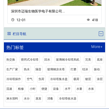
深圳市迈瑞生物医学电子有限公司…
12-01
418
栏目导航
More+
热门标签
热交换
密闭式冷却塔
回水
玻璃钢冷却塔风机
完美
底座
生产厂家
热水
隔音
玻璃钢凉水塔
打磨
结冰
振动
冷却塔操作
空气
负荷
冷却塔集水盘
载荷
镀层
涂层
流速
检修
小时
便捷
设备
水平
水量
水体
淋水填料
水分
蒸发
消毒
冷却塔收水器