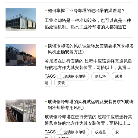
的市场情况下，生产制作玻璃钢凉水塔的厂家
如何掌握工业冷却塔的进出塔的温差呢？
想要自身拥有比较
工业冷却塔是一种冷却设备，也可以说是一种
热处理机制。熟悉工业冷却塔的人都知道它的
工作原理是，利用塔中工业冷却水的作用，吸
收在工业生产过程中产生的废热，在接触大气
谈谈冷却塔的风机试运转及安装要求?(冷却塔
后将这些热量散到空
风机正确安装方法)
冷却塔在进行安装的 过程中应该选择其通风良
好的地方作为其安装位置，两搭以上，其搭群
布局的过程中应该有效的考虑其两塔之间保持
TAGS：
玻璃钢冷却塔
冷却塔
或者
距离，一般情况下塔径的1～2倍为宜，特殊情
是
安装
况视本单位条件
玻璃钢冷却塔的风机试运转及安装要求?(玻璃
钢冷却塔专用风机)
玻璃钢冷却塔在进行安装的 过程中应该选择其
通风良好的地方作为其安装位置，两搭以上，
其搭群布局的过程中应该有效的考虑其两塔之
TAGS：
玻璃钢冷却塔
或者是
安
间保持距离，一般情况下塔径的1～2倍为宜，