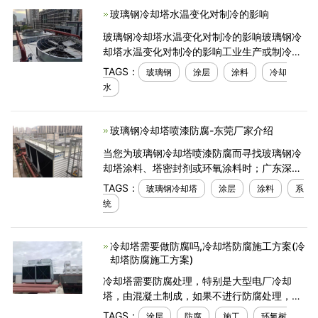
玻璃钢冷却塔水温变化对制冷的影响
玻璃钢冷却塔水温变化对制冷的影响玻璃钢冷
却塔水温变化对制冷的影响工业生产或制冷过
程中产生的废热，一般都用冷却水来引导。从
TAGS：
玻璃钢
涂层
涂料
冷却
河，河，湖，海等天然水吸收一定量的水作为
水
冷却水，冷却技
玻璃钢冷却塔喷漆防腐-东莞厂家介绍
当您为玻璃钢冷却塔喷漆防腐而寻找玻璃钢冷
却塔涂料、塔密封剂或环氧涂料时；广东深圳
冷却塔厂家可以提供帮助！为玻璃钢冷却塔产
TAGS：
玻璃钢冷却塔
涂层
涂料
系
品提供高质量的涂层，以帮助保护玻璃钢冷却
统
塔免受腐蚀
冷却塔需要做防腐吗,冷却塔防腐施工方案(冷
却塔防腐施工方案)
冷却塔需要防腐处理，特别是大型电厂冷却
塔，由混凝土制成，如果不进行防腐处理，会
导致冷却塔腐蚀，降低其结构强度，影响其使
TAGS：
涂层
防腐
施工
环氧树