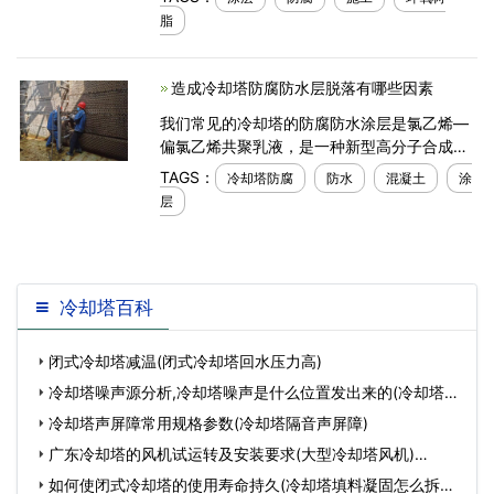
用寿命。冷却塔的防腐蚀通常是通过涂层防腐
脂
涂层来实现的。具体
造成冷却塔防腐防水层脱落有哪些因素
我们常见的冷却塔的防腐防水涂层是氯乙烯—
偏氯乙烯共聚乳液，是一种新型高分子合成乳
液，无毒、无臭、不燃，能在稍潮湿基面上施
TAGS：
冷却塔防腐
防水
混凝土
涂
工，成膜性能良好，结膜致密，成膜后透气率
层
大大降低。如果防
冷却塔百科
闭式冷却塔减温(闭式冷却塔回水压力高)
冷却塔噪声源分析,冷却塔噪声是什么位置发出来的(冷却塔噪
声治理公司)…
冷却塔声屏障常用规格参数(冷却塔隔音声屏障)
广东冷却塔的风机试运转及安装要求(大型冷却塔风机)…
如何使闭式冷却塔的使用寿命持久(冷却塔填料凝固怎么拆除)