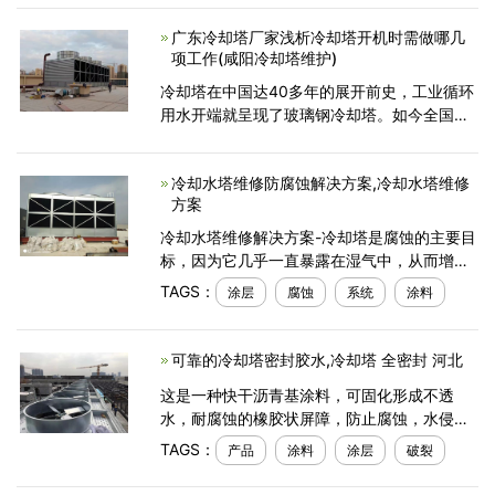
它们的保养也是存在区别的，下面一起来了解
广东冷却塔厂家浅析冷却塔开机时需做哪几
一下工业冷却塔使用
项工作(咸阳冷却塔维护)
冷却塔在中国达40多年的展开前史，工业循环
用水开端就呈现了玻璃钢冷却塔。如今全国已
有上百家玻璃钢冷却塔厂，变成工业循环用
水、节约用水的重 要支柱。许多公司正在进行
冷却水塔维修防腐蚀解决方案,冷却水塔维修
塔机本身的技术
方案
冷却水塔维修解决方案-冷却塔是腐蚀的主要目
标，因为它几乎一直暴露在湿气中，从而增加
了腐蚀的可能性。大多数塔都是用镀锌金属板
TAGS：
涂层
腐蚀
系统
涂料
建造的。镀锌（或工厂安装的防腐蚀涂层）的
使用寿命大约
可靠的冷却塔密封胶水,冷却塔 全密封 河北
这是一种快干沥青基涂料，可固化形成不透
水，耐腐蚀的橡胶状屏障，防止腐蚀，水侵入
和化学侵蚀。固化的衬里能够轻松地跨越裂
TAGS：
产品
涂料
涂层
破裂
缝，间隙，孔和接缝（最多？&ldquo;），并且
通常安装在墙壁，配送甲板和收集