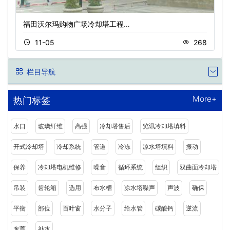
福田沃尔玛购物广场冷却塔工程…
11-05
268
栏目导航
More+
热门标签
水口
玻璃纤维
高强
冷却塔售后
览讯冷却塔填料
开式冷却塔
冷却系统
管道
冷冻
凉水塔填料
振动
保养
冷却塔电机维修
噪音
循环系统
组织
双曲面冷却塔
吊装
齿轮箱
选用
布水槽
凉水塔噪声
声波
确保
平衡
部位
百叶窗
水分子
给水管
碳酸钙
逆流
东莞
补水