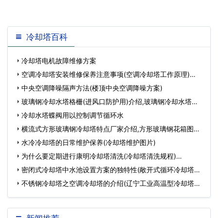
置的杂
冷却塔百科
冷却塔电机故障维修方案
空调冷却塔安装维修保养注意事项(空调冷却塔工作原理)…
中央空调降噪隔声方法(楼顶中央空调降噪方案)
玻璃钢冷却水塔格栅(进风口防护用)介绍,玻璃钢冷却水塔厂
家…
冷却水塔蝶阀用以控制调节循环水
横流式方形玻璃钢冷却塔特点厂家介绍,方形玻璃钢花箱图
片…
水冷冷却塔的日常维护保养(冷却塔维护图片)
为什么要定期进行康明冷却塔清洗(冷却塔清洗规程)…
密闭式冷却塔中水池设置方案的独特性(敞开式循环冷却塔用
水标准)…
不锈钢冷却塔之空调冷却塔的介绍(辽宁工业高温型冷却塔型
号)…