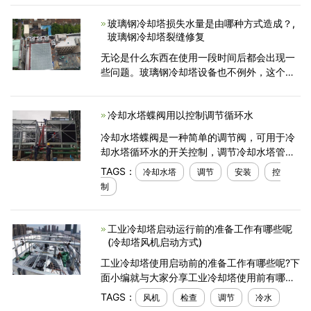
水的标准。为了避免夏季封闭式冷却塔温差过
玻璃钢冷却塔损失水量是由哪种方式造成？,
大，酸雨的危害和
玻璃钢冷却塔裂缝修复
无论是什么东西在使用一段时间后都会出现一
些问题。玻璃钢冷却塔设备也不例外，这个并
不是玻璃钢冷却塔厂家的问题，也不是玻璃钢
冷却塔的质量问题。根据一些长期使玻璃钢冷
冷却水塔蝶阀用以控制调节循环水
却塔的用户反映
冷却水塔蝶阀是一种简单的调节阀，可用于冷
却水塔循环水的开关控制，调节冷却水塔管道
水量的多少。因为它外形类似于蝴蝶，因而得
TAGS：
冷却水塔
调节
安装
控
名蝶阀、冷却水塔的蝶阀安装主要用于管道上
制
的切断和节
工业冷却塔启动运行前的准备工作有哪些呢
(冷却塔风机启动方式)
工业冷却塔使用启动前的准备工作有哪些呢?下
面小编就与大家分享工业冷却塔使用前有哪些
准备工作，具体内容如下：1、清除塔进风格栅
TAGS：
风机
检查
调节
冷水
处的所有碎渣、树叶和灰尘等杂物;清理配水装