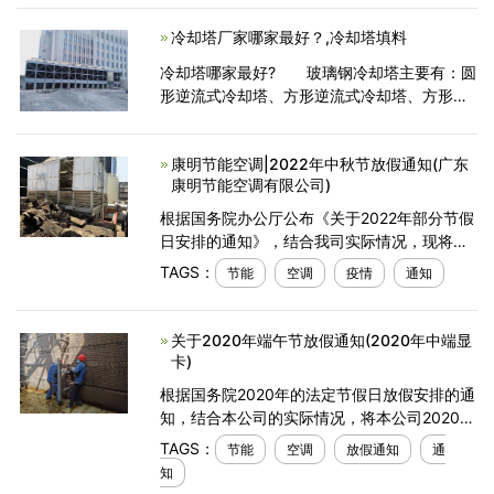
它们相互连接并连接到一个或多个冷却塔时。
冷却塔厂家哪家最好？,冷却塔填料
它们的能源性
冷却塔哪家最好? 玻璃钢冷却塔主要有：圆
形逆流式冷却塔、方形逆流式冷却塔、方形横
流式冷却塔、无填料喷雾式冷却塔、钢筋混凝
土框架冷却塔、大型玻璃钢冷却塔等200多种
康明节能空调|2022年中秋节放假通知(广东
规格，同时生产
康明节能空调有限公司)
根据国务院办公厅公布《关于2022年部分节假
日安排的通知》，结合我司实际情况，现将康
明节能空调2022年中秋节放假时间安排通知如
TAGS：
节能
空调
疫情
通知
下:9月10日至12日放假，共3天。
关于2020年端午节放假通知(2020年中端显
卡)
根据国务院2020年的法定节假日放假安排的通
知，结合本公司的实际情况，将本公司2020年
端午节的放假安排通知如下：
TAGS：
节能
空调
放假通知
通
知