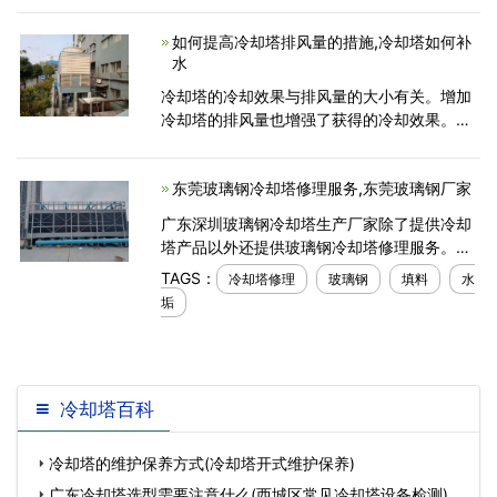
形成水，漂浮的液滴进入冷却塔的杂质液体浓
如何提高冷却塔排风量的措施,冷却塔如何补
度相同，液滴的漂移速
水
冷却塔的冷却效果与排风量的大小有关。增加
冷却塔的排风量也增强了获得的冷却效果。下
面为大家介绍下提高冷却塔排风量的措施：1、
定期在轴承中加油润滑，并在运行过程中观察
东莞玻璃钢冷却塔修理服务,东莞玻璃钢厂家
电流大小，使该
广东深圳玻璃钢冷却塔生产厂家除了提供冷却
塔产品以外还提供玻璃钢冷却塔修理服务。就
像汽车一样，冷却塔需要定期维护，如果出了
TAGS：
冷却塔修理
玻璃钢
填料
水
问题，还需要专业人士进行修理，否则可能会
垢
发生灾难性故
冷却塔百科
冷却塔的维护保养方式(冷却塔开式维护保养)
广东冷却塔选型需要注意什么(西城区常见冷却塔设备检测)…