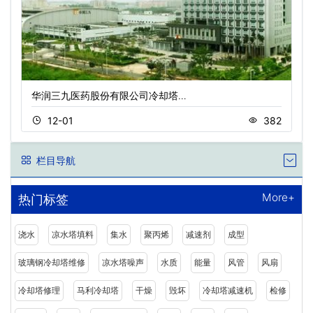
华润三九医药股份有限公司冷却塔…
12-01
382
栏目导航
More+
热门标签
浇水
凉水塔填料
集水
聚丙烯
减速剂
成型
玻璃钢冷却塔维修
凉水塔噪声
水质
能量
风管
风扇
冷却塔修理
马利冷却塔
干燥
毁坏
冷却塔减速机
检修