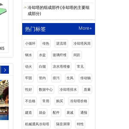
冷却塔的组成部件(冷却塔的主要组
成部分)
More+
热门标签
冷却塔电机保养
览讯冷却塔减速器
小循环
传热
逆流塔
冷却塔风筒
45
11-23
322
11-23
388
钢水
水盆
玻璃纤维
间距
动火
白烟
凉水塔维修
常见
牢固
管内
排污
生风
传动轴
性好
数据中心
冷却塔排水
质量
不合格
常用
购买
冷却塔价格
建造
就会
配件
衰减
通报
机械通风冷却塔
隔音屏障
特性
南京索菲特钟山高尔夫酒
冷却塔工程案例富士康精