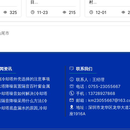
目…
村…
325
11-23
215
12-01
2
汕尾市
闻资讯
联系我们
钢冷却塔外壳选择的注意事项
联系人：
王经理
水塔降噪装置隔音百叶窗金属
电话：
0755-23055667
手机：
13728927868
冷却塔噪音如何解决(冷却塔
邮箱：
km23055667@163.c
塔隔音降噪采用什么方法(冷
地址：
深圳市龙华区龙华大道2
冷却塔底盘漏水的原因,冷却
座1916A