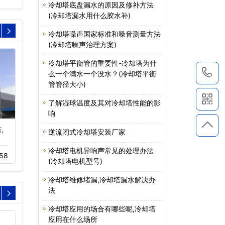
冷却塔底盘漏水的原因及修补方法
(冷却塔漏水用什么胶水补)
冷却塔噪声国家标准和噪音测量方法
(冷却塔噪声治理方案)
冷却塔平衡管的重要性-冷却塔为什
1
么一个满水一个没水？(冷却塔平衡
管管径大小)
了解湿球温度及其对冷却塔性能的影
响
,
不锈钢冷却塔
横流式冷却塔价格
逆流闭式冷却塔安装厂家
11-22
393
11-16
493
冷却塔电机异响声常见的处理办法
58
(冷却塔电机型号)
冷却塔维修堵漏,冷却塔漏水解决办
法
冷却塔应用的场合有哪些呢,冷却塔
应用在什么场所