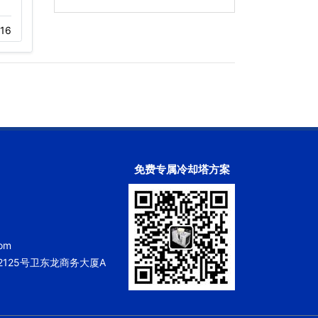
店…
密零部件…
16
12-01
302
11-23
187
免费专属冷却塔方案
om
125号卫东龙商务大厦A