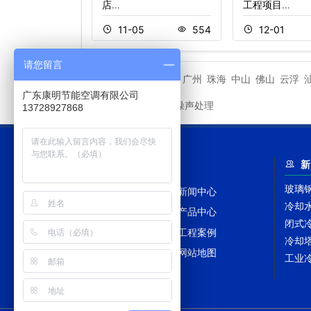
…
店…
工程项目…
1
414
11-05
554
12-01
请您留言
潮州市
广州
珠海
中山
佛山
云浮
相关城市
广东康明节能空调有限公司
冷却塔噪声处理
友情链接
13728927868
网站导航
新
玻璃
网站首页
新闻中心
冷却
冷却塔百科
产品中心
闭式
冷却塔配件
工程案例
冷却
冷却塔TAGS
网站地图
工业