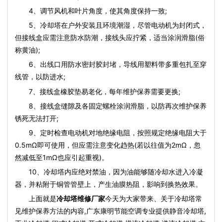
4、调节风机和叶片角度，使其角度保持一致;
5、冷却塔在户外安装且环境潮湿，尽管电动机为封闭式，
但接线盒应需注意防水防潮，接线头应拧紧，适当涂润滑脂(俗
称黄油);
6、出线口用防水密封胶封堵，导线用塑料带多重包扎至穿
线管，以防进水;
7、接线盒橡胶垫易老化，每年维护保养需要更换;
8、接线盒缝隙及各固定螺栓涂润滑脂，以防再次维护保养
锈死无法打开;
9、定时检查电动机对地绝缘电阻，按照规定绝缘电阻大于
0.5mΩ即可使用，但应需注意变化趋热(若以往值为2mΩ，忽
然减低至1mΩ也应引起重视)。
10、冷却塔内应绝对禁油，因为油能够随冷却水进入冷凝
器，并粘附于铜管管壁上，产生油膜热阻，影响到换热效果。
上面就是
冷却塔维修厂家
今天为大家带来、关于冷却塔常
见维护保养方法的内容,广东康明节能空调专业提供静音冷却塔,