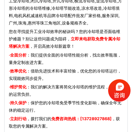
工业冷却塔,闭式冷却塔,开式冷却塔,横流冷却塔,逆流冷却塔,方
形冷却塔的冷却塔维修,冷却塔节能改造,凉水塔改造,冷却塔填
料,电机风机减速机等品牌冷却塔配件批发厂家价格,服务深圳,
广州,珠海,惠州等珠三角地区,设备规格齐全。
您在寻找提升工业冷却效率的秘诀吗？您的冷却塔是否面临维
护难题？别让这些问题成为阻碍，
立即来电获取免费专属冷却
塔解决方案
，开启高效冷却新篇章！
·全面分析
：我们提供全面的冷却塔性能分析，找出效率瓶颈，
量身定制改进方案。
·效率优化
：借助先进技术和丰富经验，优化您的冷却塔运行，
实现能效同步提升。
·维护简化
：我们的解决方案将简化冷却塔的维护流程，减少您
的运营负担。
·持久保护
：保护您的冷却塔免受季节性变化影响，确保全年无
休的稳定运行。
·立刻行动
，拨打我们的
免费咨询热线：[13728927868]
，获
取您的专属解决方案。