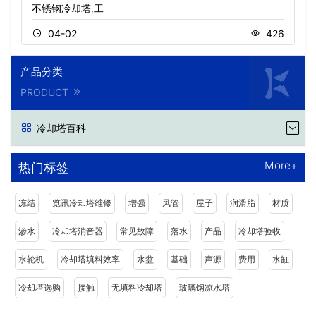
不锈钢冷却塔,工
04-02
426
产品分类
PRODUCT
冷却塔百科
More+
热门标签
冻结
览讯冷却塔维修
增强
风管
屋子
润滑脂
材质
渗水
冷却塔消音器
常见故障
落水
产品
冷却塔验收
水轮机
冷却塔填料效率
水盆
基础
声源
费用
水缸
冷却塔选购
接触
无填料冷却塔
玻璃钢凉水塔