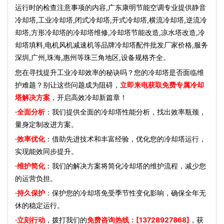
运行时的检查注意事项的内容,广东康明节能空调专业提供静音
冷却塔,工业冷却塔,闭式冷却塔,开式冷却塔,横流冷却塔,逆流冷
却塔,方形冷却塔的冷却塔维修,冷却塔节能改造,凉水塔改造,冷
却塔填料,电机风机减速机等品牌冷却塔配件批发厂家价格,服务
深圳,广州,珠海,惠州等珠三角地区,设备规格齐全。
您在寻找提升工业冷却效率的秘诀吗？您的冷却塔是否面临维
护难题？别让这些问题成为阻碍，
立即来电获取免费专属冷却
塔解决方案
，开启高效冷却新篇章！
·全面分析
：我们提供全面的冷却塔性能分析，找出效率瓶颈，
量身定制改进方案。
·效率优化
：借助先进技术和丰富经验，优化您的冷却塔运行，
实现能效同步提升。
·维护简化
：我们的解决方案将简化冷却塔的维护流程，减少您
的运营负担。
·持久保护
：保护您的冷却塔免受季节性变化影响，确保全年无
休的稳定运行。
·立刻行动
，拨打我们的
免费咨询热线：[13728927868]
，获