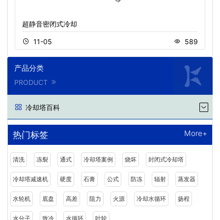
超静音密闭式冷却
11-05
589
产品分类
PRODUCT
冷却塔百科
More+
热门标签
清洗
冻裂
通式
冷却塔案例
烧坏
封闭式冷却塔
冷却塔减速机
硬度
石膏
公式
防冻
辐射
蒸发器
水轮机
底盘
高差
阻力
火源
冷却水循环
扬程
水分子
致冷
水循环
叶轮