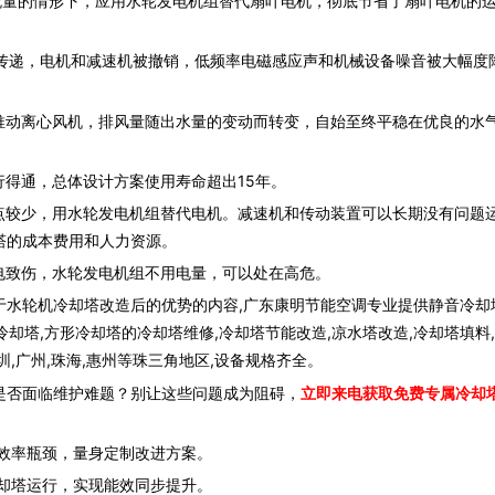
量的情形下，应用水轮发电机组替代扇叶电机，彻底节省了扇叶电机的
传递，电机和减速机被撤销，低频率电磁感应声和机械设备噪音被大幅度
动离心风机，排风量随出水量的变动而转变，自始至终平稳在优良的水
得通，总体设计方案使用寿命超出15年。
较少，用水轮发电机组替代电机。减速机和传动装置可以长期没有问题
塔的成本费用和人力资源。
电致伤，水轮发电机组不用电量，可以处在高危。
于水轮机冷却塔改造后的优势的内容,广东康明节能空调专业提供静音冷却
冷却塔,方形冷却塔的冷却塔维修,冷却塔节能改造,凉水塔改造,冷却塔填料
,广州,珠海,惠州等珠三角地区,设备规格齐全。
是否面临维护难题？别让这些问题成为阻碍，
立即来电获取免费专属冷却
效率瓶颈，量身定制改进方案。
却塔运行，实现能效同步提升。