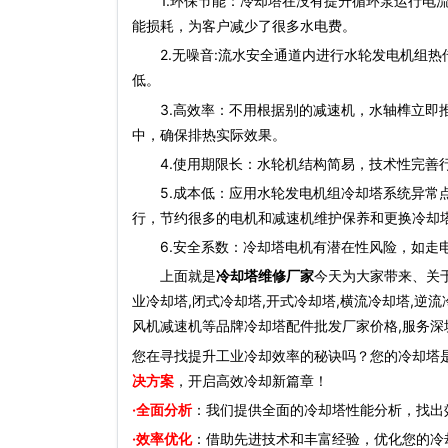
1.环保节能：冷却塔在没有提升循环泵运行电流
能损耗，为客户减少了很多水电费。
2.无噪音:流水安全通道内进行水轮发电机组热
低。
3.高效率：不用根据别的减速机，水轴榫立即推
中，确保排热实际效果。
4.使用期限长：水轮机结构简易，技术性完善行
5.成本低：应用水轮发电机组冷却塔系统异常点
行，节约很多的电机和减速机维护保养和更换冷却
6.安全系数：
冷却塔电机
有潜在性风险，如走
上面就是
冷却塔维修厂家
今天为大家带来、关
业冷却塔,闭式冷却塔,开式冷却塔,横流冷却塔,逆流
风机减速机等品牌冷却塔配件批发厂家价格,服务深圳
您在寻找提升工业冷却效率的秘诀吗？您的冷却塔
决方案
，开启高效冷却新篇章！
·全面分析
：我们提供全面的冷却塔性能分析，找出
·效率优化
：借助先进技术和丰富经验，优化您的冷