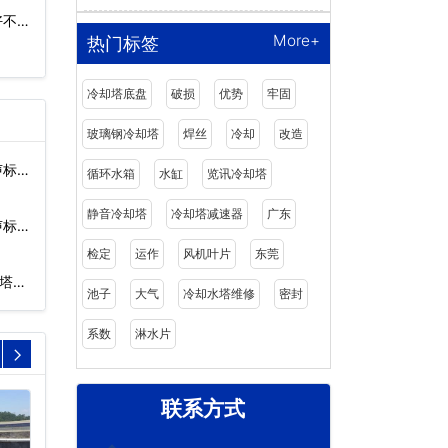
好不
More+
热门标签
冷却塔底盘
破损
优势
牢固
玻璃钢冷却塔
焊丝
冷却
改造
声标
循环水箱
水缸
览讯冷却塔
静音冷却塔
冷却塔减速器
广东
声标
检定
运作
风机叶片
东莞
塔
池子
大气
冷却水塔维修
密封
系数
淋水片
联系方式