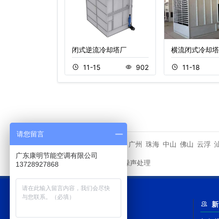
塔,玻璃
闭式逆流冷却塔厂
横流闭式冷却塔
8
322
11-15
902
11-18
请您留言
潮州市
广州
珠海
中山
佛山
云浮
相关城市
广东康明节能空调有限公司
冷却塔噪声处理
友情链接
13728927868
网站导航
新