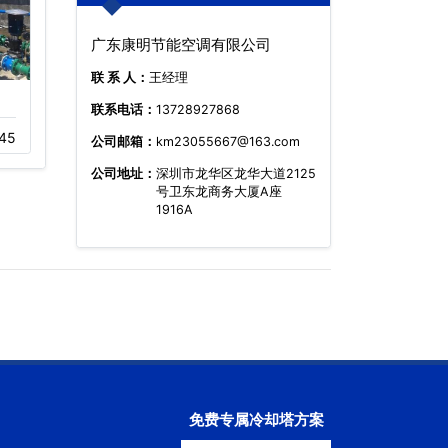
广东康明节能空调有限公司
联 系 人：
王经理
200吨不锈钢横流
横流式冷却塔价格
联系电话：
13728927868
45
11-22
810
11-16
493
公司邮箱：
km23055667@163.com
公司地址：
深圳市龙华区龙华大道2125
号卫东龙商务大厦A座
1916A
免费专属冷却塔方案