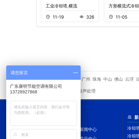
塔,逆流
工业冷却塔,横流
方形横流式冷却
9
357
11-19
326
11-05
请您留言
潮州市
广州
珠海
中山
佛山
云浮
相关城市
广东康明节能空调有限公司
冷却塔噪声处理
友情链接
13728927868
网站导航
新
冷却
网站首页
新闻中心
冷却
冷却塔百科
产品中心