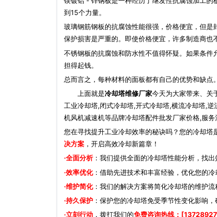
镁镀铝 - 锌钢板是一种经历了继发性抗腐蚀加工
到15个力量。
玻璃钢筋钢板的抗腐蚀性能很强，价格便宜，但是
保护损害是严重的。即使价格便宜，许多制造商也
不锈钢板的抗腐蚀和防水性不值得怀疑。如果条件
担得起钱。
总而言之，每种材料的面板都有自己的优势和缺点。
上面就是
冷却塔维修厂家
今天为大家带来、关
工业冷却塔,闭式冷却塔,开式冷却塔,横流冷却塔,逆
机风机减速机等品牌冷却塔配件批发厂家价格,服务深
您在寻找提升工业冷却效率的秘诀吗？您的冷却塔
决方案
，开启高效冷却新篇章！
·全面分析
：我们提供全面的冷却塔性能分析，找出
·效率优化
：借助先进技术和丰富经验，优化您的冷
·维护简化
：我们的解决方案将简化冷却塔的维护流
·持久保护
：保护您的冷却塔免受季节性变化影响，
·立刻行动
，拨打我们的
免费咨询热线：[13728927