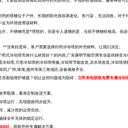
的板。大多数制造商将此纸用作封闭的塔壳。字母的价值很高。服务寿命可
封闭的塔楼位于户外。长期的阳光很容易老化。有污染，无法回收。对于
不会为环境使用该材料。
允许，不锈钢壳是*理想的，但是令人遗憾的是，当前不锈钢价格高。你必
 **没有好是坏。客户需要选择封闭冷却塔的外壳材料。让我们决定。
于闭式冷却塔壳体什么材质好？的内容,广东康明节能空调专业提供静音冷
流冷却塔,方形冷却塔的冷却塔维修,冷却塔节能改造,凉水塔改造,冷却塔填
圳,广州,珠海,惠州等珠三角地区,设备规格齐全。
是否面临维护难题？别让这些问题成为阻碍，
立即来电获取免费专属冷却
效率瓶颈，量身定制改进方案。
却塔运行，实现能效同步提升。
程，减少您的运营负担。
确保全年无休的稳定运行。
868]
，获取您的专属解决方案。