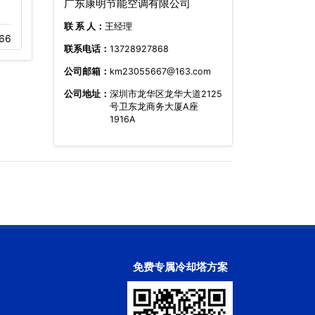
广东康明节能空调有限公司
125吨不锈钢复合
逆流冷却塔,玻璃
联 系 人：
王经理
66
11-22
515
03-18
287
联系电话：
13728927868
公司邮箱：
km23055667@163.com
公司地址：
深圳市龙华区龙华大道2125
号卫东龙商务大厦A座
1916A
免费专属冷却塔方案