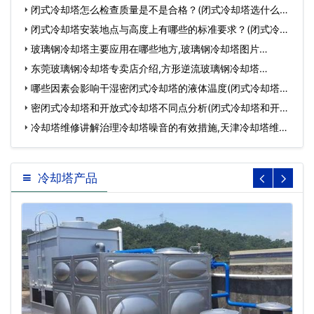
闭式冷却塔怎么检查质量是不是合格？(闭式冷却塔选什么型
号)…
闭式冷却塔安装地点与高度上有哪些的标准要求？(闭式冷却
塔与…
玻璃钢冷却塔主要应用在哪些地方,玻璃钢冷却塔图片…
东莞玻璃钢冷却塔专卖店介绍,方形逆流玻璃钢冷却塔…
哪些因素会影响干湿密闭式冷却塔的液体温度(闭式冷却塔极
限…
密闭式冷却塔和开放式冷却塔不同点分析(闭式冷却塔和开式
冷…
冷却塔维修讲解治理冷却塔噪音的有效措施,天津冷却塔维
修…
冷却塔产品