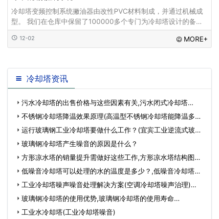
冷却塔变频控制系统撇油器由改性PVC材料制成，并通过机械成
型。 我们在仓库中保留了100000多个专门为冷却塔设计的备
件。 这些零件也可用于替换其他冷却塔。 提供最优惠的价格和快
12-02
MORE+
速的交付
冷却塔资讯
污水冷却塔的出售价格与这些因素有关,污水闭式冷却塔…
不锈钢冷却塔降温效果原理(高温型不锈钢冷却塔能降温多少
度…
运行玻璃钢工业冷却塔要做什么工作？(宜宾工业逆流式玻璃
钢冷…
玻璃钢冷却塔产生噪音的原因是什么？
方形凉水塔的销量提升需做好这些工作,方形凉水塔结构图…
低噪音冷却塔可以处理的水的温度是多少？,低噪音冷却塔与
超低…
工业冷却塔噪声噪音处理解决方案(空调冷却塔噪声治理)…
玻璃钢冷却塔的使用优势,玻璃钢冷却塔的使用寿命…
工业水冷却塔(工业冷却塔噪音)