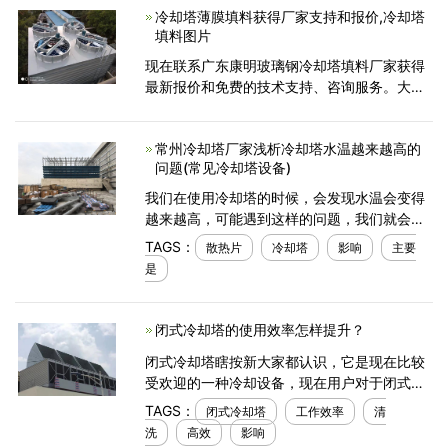
冷却塔薄膜填料获得厂家支持和报价,冷却塔
保持水平，要求支
填料图片
现在联系广东康明玻璃钢冷却塔填料厂家获得
最新报价和免费的技术支持、咨询服务。大约
1,800/套获取最新价格，书面报价一、冷却塔
薄膜填料产品详情：颜色蓝色包装类型卡通尺
常州冷却塔厂家浅析冷却塔水温越来越高的
寸/尺寸定制原
问题(常见冷却塔设备)
我们在使用冷却塔的时候，会发现水温会变得
越来越高，可能遇到这样的问题，我们就会慌
了，就不知道从哪里下手去解决这个问题，但
TAGS：
散热片
冷却塔
影响
主要
是如果我们之前对这些问题都有所了解的话，
是
也不至于出现发慌
闭式冷却塔的使用效率怎样提升？
闭式冷却塔瞎按新大家都认识，它是现在比较
受欢迎的一种冷却设备，现在用户对于闭式冷
却塔的工作效率非常重视，如果想要提升闭式
TAGS：
闭式冷却塔
工作效率
清
冷却塔的工作效率，维护这项工作室非常重要
洗
高效
影响
的，那么我们在