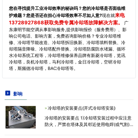
您在寻找提升工业冷却效率的秘诀吗？您的冷却塔是否面临维
来电
护难题？您是否还在担心冷却塔效率不尽如人意?
现在就
13728927868获取免费专属冷却塔故障解决方案。
广
东康明节能空调从事影响服务,提供影响报价（服务费用）、影
响公司电话、影响方案，免费咨询影响价格？专业冷却塔维
修、冷却塔节能改造、冷却塔拆旧换新、冷却塔填料替换、冷
却塔隔音降噪、冷却塔配件替换、冷却塔防腐防水堵漏、循环
水冷却系统工程等，冷却塔维修保养品牌有新菱冷却塔，览讯
冷却塔，良机冷却塔，马利冷却塔，金日冷却塔，空研冷却
塔，斯频德冷却塔，BAC冷却塔等。
影响
冷却塔的安装要点(开式冷却塔安装)
冷却塔的安装要点 1)冷却塔安装过程中应注意
防火，严禁在塔体及其邻近使用电焊(或气割)
等明火，也不允许在场人员吸烟等。如动用明
火，应采取相应的安全措施。 2)冷却塔基础应