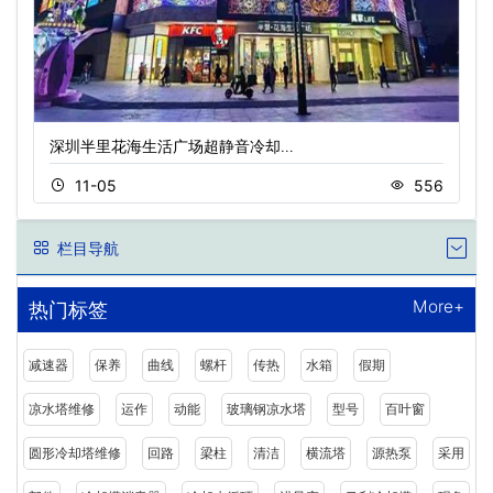
深圳半里花海生活广场超静音冷却…
11-05
556
栏目导航
More+
热门标签
减速器
保养
曲线
螺杆
传热
水箱
假期
凉水塔维修
运作
动能
玻璃钢凉水塔
型号
百叶窗
圆形冷却塔维修
回路
梁柱
清洁
横流塔
源热泵
采用