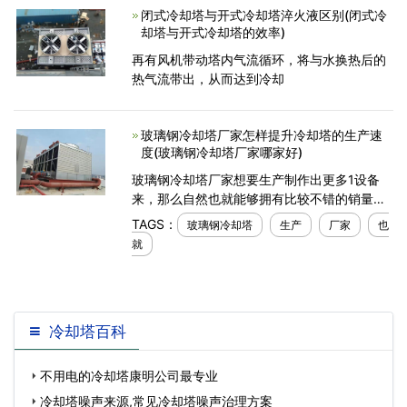
闭式冷却塔与开式冷却塔淬火液区别(闭式冷
风与回风以3：7
却塔与开式冷却塔的效率)
再有风机带动塔内气流循环，将与水换热后的
热气流带出，从而达到冷却
玻璃钢冷却塔厂家怎样提升冷却塔的生产速
度(玻璃钢冷却塔厂家哪家好)
玻璃钢冷却塔厂家想要生产制作出更多1设备
来，那么自然也就能够拥有比较不错的销量和
经济收入了。那么，作为厂家想要生产制作出
TAGS：
玻璃钢冷却塔
生产
厂家
也
更多的机械设备来，自然也就需要厂家做好自
就
身的生产速度
冷却塔百科
不用电的冷却塔康明公司最专业
冷却塔噪声来源,常见冷却塔噪声治理方案