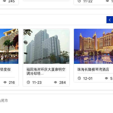
245
11-22
登度假
福田海岸环庆大厦康明空
珠海长隆横琴湾酒店
调冷却塔…
12-01
5
216
11-23
284
汕尾市