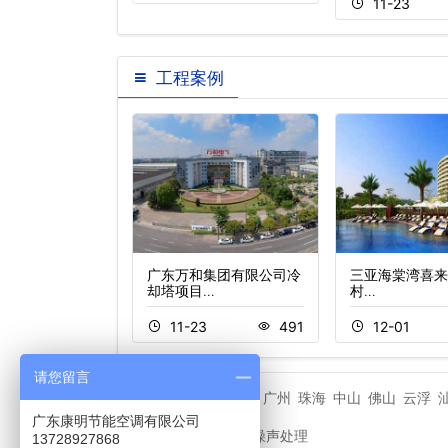
11-23
工程案例
兆业万豪酒店冷却
广东万和集团有限公司冷
三亚海棠湾喜来
却塔项目…
村…
5
266
11-23
491
12-01
请您留言
潮州市
广州
珠海
中山
佛山
云浮
相关城市
广东康明节能空调有限公司
冷却塔噪声处理
友情链接
13728927868