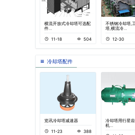
开式冷却塔
横流开放式冷却塔可选配
不锈钢冷却塔,
件…
塔,横流冷…
8
450
11-18
504
12-30
冷却塔配件
电机
览讯冷却塔减速器
冷却塔用行星齿
机…
3
224
11-23
388