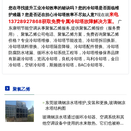
您在寻找提升工业冷却效率的秘诀吗？您的冷却塔是否面临维
来电
护难题？您是否还在担心冷却塔效率不尽如人意?
现在就
13728927868获取免费专属冷却塔故障解决方案。
广
东康明节能空调从事聚氯乙烯服务,提供聚氯乙烯报价（服务费
用）、聚氯乙烯公司电话、聚氯乙烯方案，免费咨询聚氯乙烯
价格？专业冷却塔维修、冷却塔节能改造、冷却塔拆旧换新、
冷却塔填料替换、冷却塔隔音降噪、冷却塔配件替换、冷却塔
防腐防水堵漏、循环水冷却系统工程等，冷却塔维修保养品牌
有新菱冷却塔，览讯冷却塔，良机冷却塔，马利冷却塔，金日
冷却塔，空研冷却塔，斯频德冷却塔，BAC冷却塔等。
聚氯乙烯
东莞玻璃钢凉水塔维护,安装和更换,玻璃钢凉
水塔结构图
玻璃钢凉水塔通过循环冷却器、空调系统和其
他空调设备中使用的水来散热。它们也被称为
排热装置。它将从大气中吸收废热，并通过水