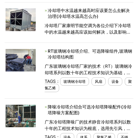
流的冷却将其转换为较低的温度。玻璃钢凉水
冷却塔中水温越来越高时应该要怎么去解决
塔的典型应用
治理(冷却塔水温高怎么办)
冷却塔厂家康明节能空调为各位介绍下冷却塔
中的水温越来越高应该如何解决，以及影响传
热效果的主要因素有哪些。
RT玻璃钢冷却塔介绍、可选降噪组件,玻璃钢
冷却塔结构图
广东玻璃钢冷却塔厂家的技术（RT）玻璃钢冷
却塔系列以数十年的工程技术知识为基础，采
用先引风，逆流技术，可在任何气候下提供卓
TAGS：
玻璃钢冷却塔
风扇
设备
聚
越的运行优势。从性能到维护，它们都可以更
氯乙烯
智能地工作。可提
降噪冷却塔介绍合可选冷却塔降噪配件(冷却
塔降噪方案配图)
广东冷却塔降噪厂的技术静音冷却塔系列以数
十年的工程技术知识为根底，选用先引风，逆
流技术，可在任何气候下供给卓越的运行优
TAGS：
设备
体系
聚氯乙烯
不锈