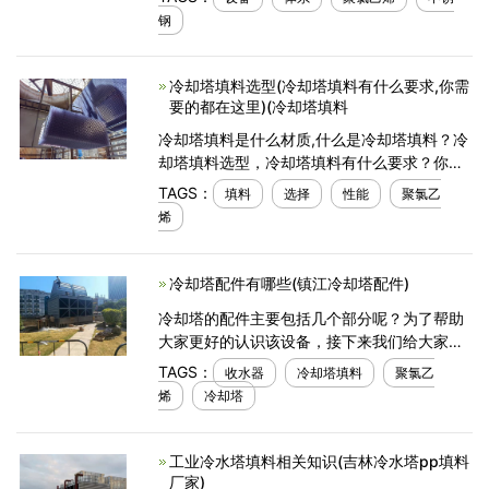
势。从性能到保护，它们都可以更智能地作
钢
业。
冷却塔填料选型(冷却塔填料有什么要求,你需
要的都在这里)(冷却塔填料
冷却塔填料是什么材质,什么是冷却塔填料？冷
却塔填料选型，冷却塔填料有什么要求？你需
要的都在这里,冷却塔填料是冷却塔的核心部
TAGS：
填料
选择
性能
聚氯乙
件。填料增加了冷却塔内的散热，延长了冷却
烯
水的停留时间，
冷却塔配件有哪些(镇江冷却塔配件)
冷却塔的配件主要包括几个部分呢？为了帮助
大家更好的认识该设备，接下来我们给大家详
细讲讲： 1、冷却塔专用电机。功率：
TAGS：
收水器
冷却塔填料
聚氯乙
0.25kw-30kw。 2、冷却塔专用皮带减速
烯
冷却塔
机。规格：150T/h-100
工业冷水塔填料相关知识(吉林冷水塔pp填料
厂家)