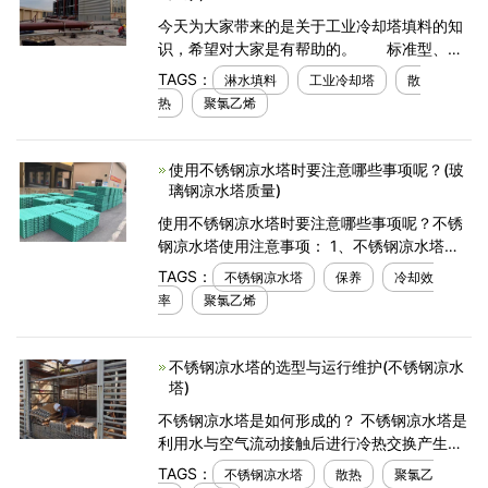
今天为大家带来的是关于工业冷却塔填料的知
识，希望对大家是有帮助的。 标准型、高
温型、超低噪音型冷却塔填料由改性PVC(聚氯
TAGS：
淋水填料
工业冷却塔
散
乙烯)平片经热压延成型加工而成，淋水填料的
热
聚氯乙烯
作用是将
使用不锈钢凉水塔时要注意哪些事项呢？(玻
璃钢凉水塔质量)
使用不锈钢凉水塔时要注意哪些事项呢？不锈
钢凉水塔使用注意事项： 1、不锈钢凉水塔需
定期检查风车减速机V型皮带是否正常，通常
TAGS：
不锈钢凉水塔
保养
冷却效
以5-6天位周期。如果松弛的话，可利用调整
率
聚氯乙烯
螺栓重新适当锁
不锈钢凉水塔的选型与运行维护(不锈钢凉水
塔)
不锈钢凉水塔是如何形成的？ 不锈钢凉水塔是
利用水与空气流动接触后进行冷热交换产生蒸
汽，蒸汽挥发带走热量达到蒸发散热、对流传
TAGS：
不锈钢凉水塔
散热
聚氯乙