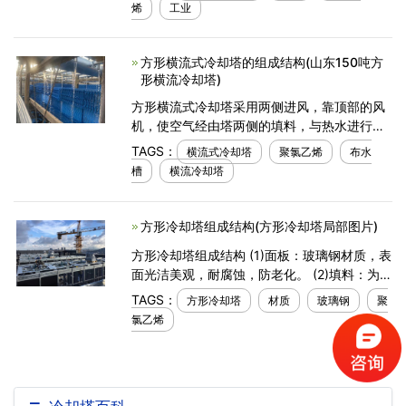
热和辐射传热等原理来散去工业上或制冷空调
烯
工业
中产生
方形横流式冷却塔的组成结构(山东150吨方
形横流冷却塔)
方形横流式冷却塔采用两侧进风，靠顶部的风
机，使空气经由塔两侧的填料，与热水进行介
质交换，湿热空气再排向塔外。下面来为大家
TAGS：
横流式冷却塔
聚氯乙烯
布水
介绍一下方形横流冷却塔的组成结构。
槽
横流冷却塔
（1）面板：玻璃钢材质
方形冷却塔组成结构(方形冷却塔局部图片)
方形冷却塔组成结构 (1)面板：玻璃钢材质，表
面光洁美观，耐腐蚀，防老化。 (2)填料：为改
性聚氯乙烯双向点波片，热力性能好，气流阻
TAGS：
方形冷却塔
材质
玻璃钢
聚
力小，刚性好，耐热75℃、耐寒、阻燃。 (3)
氯乙烯
风机：叶片材质为合金