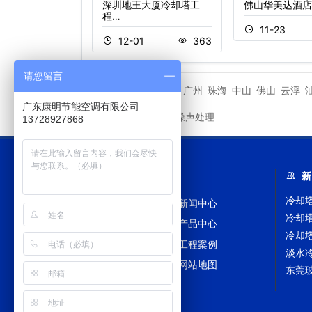
工程案例中兴通讯
深圳地王大厦冷却塔工
佛山华美达酒店
…
程…
11-23
3
231
12-01
363
请您留言
潮州市
广州
珠海
中山
佛山
云浮
相关城市
广东康明节能空调有限公司
冷却塔噪声处理
友情链接
13728927868
网站导航
新
冷却
网站首页
新闻中心
冷却
冷却塔百科
产品中心
冷却
冷却塔配件
工程案例
淡水
冷却塔TAGS
网站地图
东莞