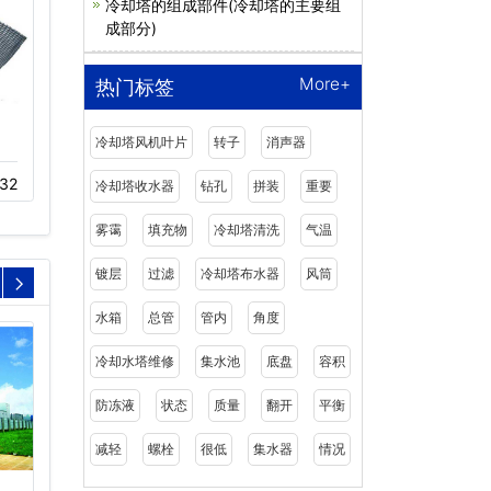
冷却塔的组成部件(冷却塔的主要组
成部分)
More+
热门标签
冷却塔风机叶片
转子
消声器
冷却塔电机保养
冷却塔消声器厂家价格
32
11-23
322
12-02
235
冷却塔收水器
钻孔
拼装
重要
雾霭
填充物
冷却塔清洗
气温
镀层
过滤
冷却塔布水器
风筒
水箱
总管
管内
角度
冷却水塔维修
集水池
底盘
容积
防冻液
状态
质量
翻开
平衡
减轻
螺栓
很低
集水器
情况