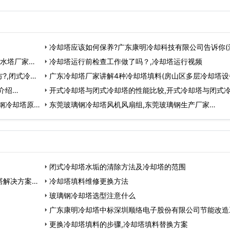
冷却塔应该如何保养?广东康明冷却科技有限公司告诉你(
凉水塔厂家…
新型冷却塔…
冷却塔运行前检查工作做了吗？,冷却塔运行视频
?,闭式冷却
广东冷却塔厂家讲解4种冷却塔填料(房山区多层冷却塔设
介绍…
家现货)…
开式冷却塔与闭式冷却塔的性能比较,开式冷却塔与闭式
钢冷却塔原
塔…
东莞玻璃钢冷却塔风机风扇组,东莞玻璃钢生产厂家…
闭式冷却塔水垢的清除方法及冷却塔的范围
塔解决方案…
冷却塔填料维修更换方法
玻璃钢冷却塔选型注意什么
广东康明冷却塔中标深圳顺络电子股份有限公司节能改造
程…
更换冷却塔填料的步骤,冷却塔填料替换方案