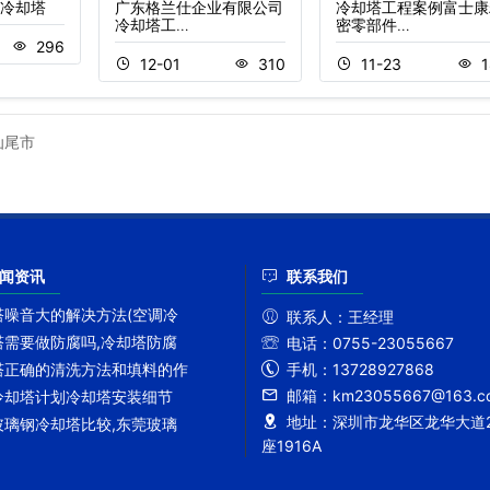
冷却塔
广东格兰仕企业有限公司
冷却塔工程案例富士康
冷却塔工…
密零部件…
296
12-01
310
11-23
1
汕尾市
闻资讯
联系我们
塔噪音大的解决方法(空调冷
联系人：
王经理
塔需要做防腐吗,冷却塔防腐
电话：
0755-23055667
手机：
13728927868
塔正确的清洗方法和填料的作
邮箱：
km23055667@163.c
冷却塔计划冷却塔安装细节
地址：
深圳市龙华区龙华大道2
玻璃钢冷却塔比较,东莞玻璃
座1916A