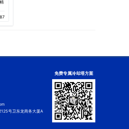
精
深圳福田江苏大厦冷却塔
深圳佳兆业万豪酒店冷却
噪音治理…
塔…
87
12-01
416
11-05
266
免费专属冷却塔方案
om
125号卫东龙商务大厦A