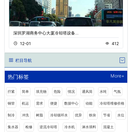
深圳罗湖商务中心大厦冷却塔设备…
12-01
412
栏目导航
More+
热门标签
拧紧
简单
填充物
危险
情况
通风筒
水吨
气氛
铜管
机运
需求
便捷
数据中心
动能
冷却塔维修价格
制冷
冲洗
树脂
冷却循环水
优异
铁块
节省
水位
集水器
检修
逆流冷却塔
冷水机
淋水填料
混凝土