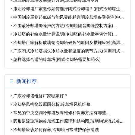
玻璃钢冷却塔效率提升方法,玻璃钢冷却塔图片
康明冷却塔厂家教你如何选择闭式冷却塔？(闭式冷却塔生产
厂家宇诺冷却科…
中国制冷展刮起低碳节能风零能耗康明冷却塔备受关注(中国
制冷展2023)…
不围蔽冷却塔降噪声的方法(冷却塔隔音降噪控制方案)…
冷却塔的补给水量计算说明(冷却塔的补水量举例计算)…
冷却塔厂家解析玻璃钢冷却塔破裂的原因及措施应对(高温型
玻璃钢冷却塔…
广东闭式冷却塔损失冷却水量和温度的调节方式(深圳闭式冷
却塔选型)…
怎样选择合适的冷却塔(闭式冷却塔需要加药么)
新闻推荐
广东冷却塔维修厂家哪家好？
冷却塔风机烧毁原因分析,冷却塔风机维修
常见的中央空调冷却塔故障维修和保养方法有哪些…
圆形逆流玻璃钢冷却塔工作原理和结构图,玻璃钢逆流式冷却
塔…
冷却塔应该如何保养,冷却塔日常维护保养清洗