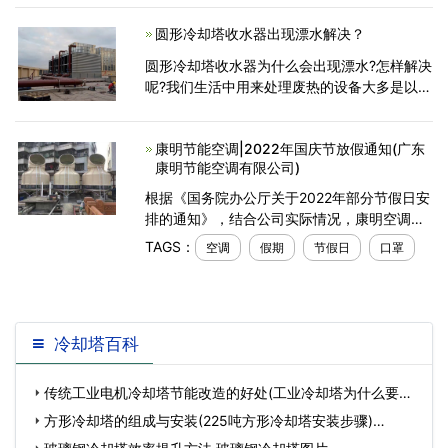
们经验丰富的制造人员遵循严格的质量控制和
圆形冷却塔收水器出现漂水解决？
保证计划以
圆形冷却塔收水器为什么会出现漂水?怎样解决
呢?我们生活中用来处理废热的设备大多是以冷
却塔为主，圆形冷却塔的漂水现象对冷却塔本
身和周围设备环境有很大的影响。那么，导致
康明节能空调|2022年国庆节放假通知(广东
圆形冷却塔漂
康明节能空调有限公司)
根据《国务院办公厅关于2022年部分节假日安
排的通知》，结合公司实际情况，康明空调现
将国庆节放假调休日期的具体安排公布如下：
TAGS：
空调
假期
节假日
口罩
10月1日至7日放假调休，共7天，假期注意事
项：目前疫情形势严
冷却塔百科
传统工业电机冷却塔节能改造的好处(工业冷却塔为什么要改
造)…
方形冷却塔的组成与安装(225吨方形冷却塔安装步骤)…