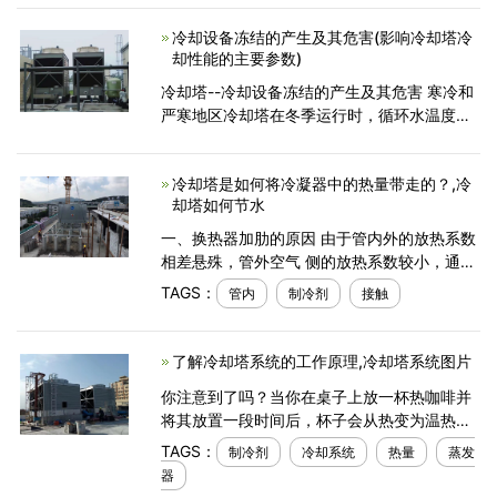
这样的结果会导致许多的泥沙以及杂物被卷入
冷却设备冻结的产生及其危害(影响冷却塔冷
冷却塔的内部，长此以
却性能的主要参数)
冷却塔--冷却设备冻结的产生及其危害 寒冷和
严寒地区冷却塔在冬季运行时，循环水温度要
比夏季大大降低。由于低温空气的影响，运行
中和停止运行的玲却系统设备和地基可能发生
冷却塔是如何将冷凝器中的热量带走的？,冷
冻结危害，常见
却塔如何节水
一、换热器加肋的原因 由于管内外的放热系数
相差悬殊，管外空气 侧的放热系数较小，通常
只有30～50 w/m2.℃， 而管内R12或R22的
TAGS：
管内
制冷剂
接触
放热系数可高达1000～3000 w/m2.℃ ，所以
在蛇管外部设有肋片，
了解冷却塔系统的工作原理,冷却塔系统图片
你注意到了吗？当你在桌子上放一杯热咖啡并
将其放置一段时间后，杯子会从热变为温热，
有时会变冷。你有没有想过，热量去了哪里？
TAGS：
制冷剂
冷却系统
热量
蒸发
因为咖啡杯中的热量被替换为室温，其中杯子
器
和桌面温度起到使