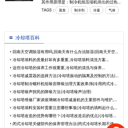
其作用原理是：制冷机组压缩机排出的过热压
缩制冷剂气体通过设备中的冷凝排水管，使高
TAGS：
蒸发
制冷剂
冷凝
气体
温气态制冷剂与排水管外的喷水和空气进行热
交换。也
冷却塔百科
回南天空调除湿有用吗,回南天有什么办法除湿(回南天开空调
怎么样除湿)…
冷却塔填料的质量好坏有多重要,冷却塔填料清洗方案…
这些冷却塔的保养工作很重要,冷却塔的清洗与保养…
冷却塔减震器的选择方法(冷却塔振动的隔离及控制的方法)
(冷却塔减震器…
冷却塔制冷螺杆机组噪音降噪治理方案效果(制冷用闭式冷却
塔)…
冷却塔噪声扰民的降噪方法(冷却塔噪声治理)
冷却塔维修厂家谈玻璃钢冷却塔减速机的主要部件与维护,冷
却塔维修联系…
冷却塔填料安装时需要注意哪些事项(冷却塔的填料起什么作
用)(冷却塔填…
冷却塔改造的优势有哪些？(冷却塔改造后的优点)(冷却塔风
机节能改造)…
闭式冷却塔关键部件的保养管理办法(闭式冷却塔长期不使用