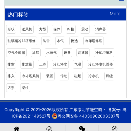
More+
热门标签
形状
送风机
方型
保养
衔接
震动
消声器
玻璃钢冷却塔维修
防雷
水气
挑选
冷却塔修理
空气冷却器
涂层
水蒸气
设备
调速器
冷却塔填料
排空
排放量
上冻
冷却塔水
气温
冷却塔电机维修
排入
冷却塔风筒
装置
传动
磁场
冷水机
焊缝
方形
梁柱
CopyRight © 2021-2026版权所有 广东康明节能空调
备案号:
粤
ICP备2021149527号
粤公网安备 44030902003387号