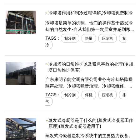
冷却塔作用和制冷过程详解,冷却塔免费制冷
冷却塔是简单的机制。他们的操作基于蒸发冷
却的自然发生-自从我们第一次展室并感到寒冷
以来，我们大多数人每天都在经历这种事情。
TAGS：
制冷剂
热量
压缩机
制
但是，尽管冷却塔作用和机制很简单，即通过
冷
蒸发带走热
冷却塔的日常维护以及紧急事故的处理(冷却
塔日常维护保养)
广东康明节能空调有限公司业务有冷却塔降噪
隔声处理、冷却塔噪音治理、冷却塔维修、冷
却塔节能改造等,冷却塔厂家产品有静音冷却
TAGS：
制冷剂
停机
压缩机
排
塔、闭式冷却塔、横流冷却塔等品牌型号规格,
气
服务
蒸发式冷凝器是干什么的(蒸发式冷凝器工作
原理)(蒸发式冷凝器适用于)
蒸发式冷凝器是制冷系统中的主要热力设备。