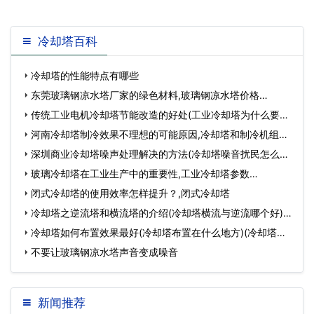
冷却塔百科
冷却塔的性能特点有哪些
东莞玻璃钢凉水塔厂家的绿色材料,玻璃钢凉水塔价格…
传统工业电机冷却塔节能改造的好处(工业冷却塔为什么要改
造)…
河南冷却塔制冷效果不理想的可能原因,冷却塔和制冷机组关
系…
深圳商业冷却塔噪声处理解决的方法(冷却塔噪音扰民怎么解
决)(览讯冷却…
玻璃冷却塔在工业生产中的重要性,工业冷却塔参数…
闭式冷却塔的使用效率怎样提升？,闭式冷却塔
冷却塔之逆流塔和横流塔的介绍(冷却塔横流与逆流哪个好)…
冷却塔如何布置效果最好(冷却塔布置在什么地方)(冷却塔布
置要求)…
不要让玻璃钢凉水塔声音变成噪音
新闻推荐