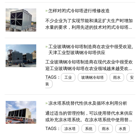
好会直接影响生产效率从而影响最终产量。下
怎样对闭式冷却塔进行维修改造
面就为大家介
不少企业为了实现节能和满足扩大生产时增加
水量的要求，利用先进的技术对闭式冷却塔进
行改造，提高处理能力，是*有效的投资方法。
闭式冷却塔维修改造选择更换填料时应注意单
工业玻璃钢冷却塔制造商在农业中很受欢迎,
位填料表面积要
天津工业型玻璃钢冷却塔供应
工业玻璃钢冷却塔制造商在现代农业中很受欢
迎工业玻璃钢冷却塔在农业领域越来越受欢
迎。工业玻璃钢冷却塔在农业中发挥着越来越
TAGS：
工业
玻璃钢冷却塔
雨水
安
重要的作用。工业玻璃钢冷却塔不仅有益于农
装
产品保
凉水塔系统替代性供水及循环水利用分析
通过适当的管理控制，可以使用替代水来供应
或补充凉水塔系统。在凉水塔系统中使用替代
供水时，还应考虑物理或化学水质方面可能会
TAGS：
凉水塔
系统
雨水
水质
影响或损坏系统（例如通过腐蚀或结垢）的潜
在可能性。可