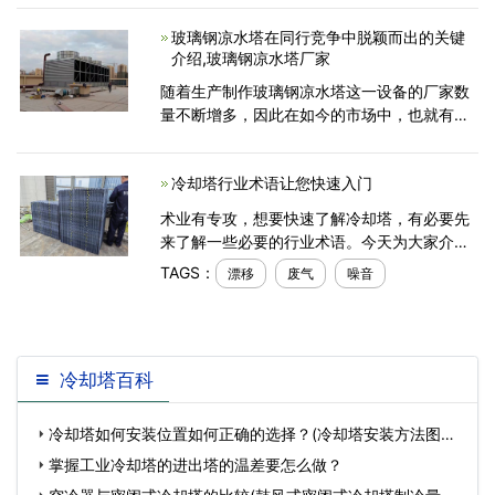
反映该冷却塔在制造的情况下产生了误差。可
玻璃钢凉水塔在同行竞争中脱颖而出的关键
是这类都没有问
介绍,玻璃钢凉水塔厂家
随着生产制作玻璃钢凉水塔这一设备的厂家数
量不断增多，因此在如今的市场中，也就有很
多不同品牌种类的凉水塔产品存在了。在这样
的市场情况下，生产制作玻璃钢凉水塔的厂家
冷却塔行业术语让您快速入门
想要自身拥有比较
术业有专攻，想要快速了解冷却塔，有必要先
来了解一些必要的行业术语。今天为大家介绍
3个行业术语。1、漂移：冷却塔里面废气液滴
TAGS：
漂移
废气
噪音
形成水，漂浮的液滴进入冷却塔的杂质液体浓
度相同，液滴的
冷却塔百科
冷却塔如何安装位置如何正确的选择？(冷却塔安装方法图解)
…
掌握工业冷却塔的进出塔的温差要怎么做？