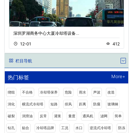
深圳罗湖商务中心大厦冷却塔设备…
12-01
412
栏目导航
More+
热门标签
绕组
不合格
冷却塔保养
危险
雨水
声波
改造
润化
横流式冷却塔
短路
排风
距离
防腐
玻璃钢
破裂
润滑油
反常
灌浆
量度
通风机
滤网
简单
钻孔
贴合
冷却塔品牌
工况
水口
逆流式冷却塔
防冻