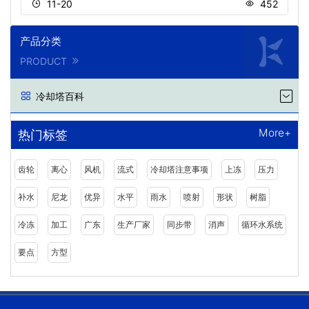
11-20
452
产品分类
PRODUCT
冷却塔百科
More+
热门标签
齿轮
离心
风机
流式
冷却塔注意事项
上冻
压力
补水
尼龙
优异
水平
雨水
喷射
形状
树脂
冷冻
加工
广东
生产厂家
同步带
消声
循环水系统
要点
方型