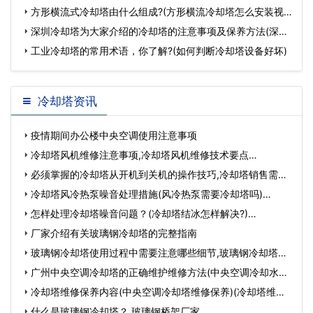
方形横流式冷却塔由什么组成?(方形横流冷却塔怎么安装视
频)
深圳冷却塔为大家介绍的冷却塔的注意事项及保养方法(深圳
冷
工业冷却塔的常用术语，你了解?(如何判断冷却塔设备好坏)
冷却塔资讯
疫情期间办公楼中央空调使用注意事项
冷却塔风机维修注意事项,冷却塔风机维修技术要点…
必须掌握的冷却塔从开机到关机的操作技巧,冷却塔销售需要
掌…
冷却塔风冷热泵噪音处理措施(风冷热泵需要冷却塔吗)…
怎样处理冷却塔噪音问题？(冷却塔结冰怎样解决?)…
厂家介绍有关玻璃钢冷却塔的完整指南
玻璃钢冷却塔使用过程中需要注意哪些细节,玻璃钢冷却塔填
料…
广州中央空调冷却塔的正确维护维修方法(中央空调冷却水循
环…
冷却塔维修保养内容(中央空调冷却塔维修保养)(冷却塔维修
保…
什么是玻璃钢冷却塔？,玻璃钢桥架厂家