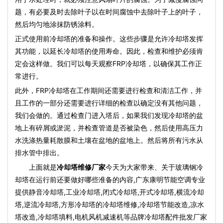
题，有必要及时去除叶子以在时间腐蚀中去除叶子上的叶子，
然后均匀地涂抹防锈涂料。
正式使用前冷却塔的准备和操作。这些步骤是允许冷却塔发挥
其功能，以延长冷却塔的使用寿命。因此，检查和维护必须肯
定会这样做。我们可以每天观察FRP冷却塔，以确保其工作正
常进行。
此外，FRP冷却塔在工作期间还需要进行检查和清洁工作，并
且工作的一部分还需要进行详细的检查以确定没有其他问题，
我们会做的。通过检查门进入塔后，如果我们发现冷却塔的盆
地上有碎屑或淤泥，并检查管道是否被染色，然后使用高压力
水洗涤热量耗散膜和土壤在盆地的盆地上。然后将所有污水从
排水管中排出。
上面就是
冷却塔维修厂家
今天为大家带来、关于玻璃钢冷
却塔在运行前还要做好哪些准备的内容,广东康明节能空调专业
提供静音冷却塔,工业冷却塔,闭式冷却塔,开式冷却塔,横流冷却
塔,逆流冷却塔,方形冷却塔的冷却塔维修,冷却塔节能改造,凉水
塔改造,冷却塔填料,电机风机减速机等品牌冷却塔配件批发厂家