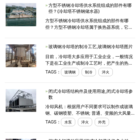
方型不锈钢冷却塔供水系统组成的部件有哪
速荷载中运行，齿
些？(冷却塔不锈钢储水器)
方型不锈钢冷却塔供水系统组成的部件有哪
些？方型不锈钢冷却塔属于换热器系统，它有
两种换热介质：水和空气，整个过程通过接触
散热和蒸发与散热联合作用使水冷却，即：蒸
玻璃钢冷却塔的制冷工艺,玻璃钢冷却塔图片
发冷却。根据冷却塔的形态
目前，冷却塔大多应用于工业企业，一般情况
下是在工业生产或制冷工艺时，把产生的热量
用冷却水来导走，它的作用就是把携带热量的
TAGS：
玻璃钢
制冷
淬火
冷却水在塔内与空气进行热交换，使热量传输
给空气并散发大
闭式冷却塔结构件及使用用途,闭式冷却塔参
数
冷却风机：根据用户不同要求可以制作成玻璃
钢、碳钢喷塑、不锈钢; 普通、变频的大风量、
低噪音的风机。脱水器：为节约宝贵的水资
TAGS：
水泵
淬火
外壳
源。特在风机下部设置了高效脱水器，有效的
控制了水的