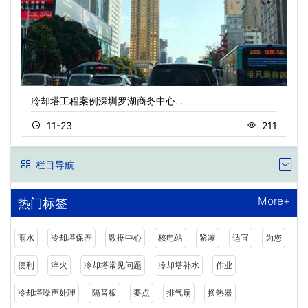
冷却塔工程案例深圳罗湖商务中心…
11-23
211
栏目导航
More+
热门标签
雨水
冷却塔保养
数据中心
核电站
紧凑
适宜
为您
便利
淬火
冷却塔常见问题
冷却塔补水
作业
冷却塔噪声处理
隔音板
要点
排气扇
换热器