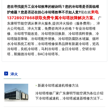
您在寻找提升工业冷却效率的秘诀吗？您的冷却塔是否面临维
来电
护难题？您是否还在担心冷却塔效率不尽如人意?
现在就
13728927868获取免费专属冷却塔故障解决方案。
广
东康明节能空调从事淬火服务,提供淬火报价（服务费用）、淬
火公司电话、淬火方案，免费咨询淬火价格？专业冷却塔维
修、冷却塔节能改造、冷却塔拆旧换新、冷却塔填料替换、冷
却塔隔音降噪、冷却塔配件替换、冷却塔防腐防水堵漏、循环
水冷却系统工程等，冷却塔维修保养品牌有新菱冷却塔，览讯
冷却塔，良机冷却塔，马利冷却塔，金日冷却塔，空研冷却
塔，斯频德冷却塔，BAC冷却塔等。
淬火
新菱冷却塔减速机维修方法
冷却塔维修厂家广东康明节能空调为各位介绍
下冷却塔减速机，冷却塔减速器维修方法下：
冷却塔减速机齿轮采用国外进口，合理的实际
齿轮可以获得很好的润滑,却塔减速箱齿轮在高