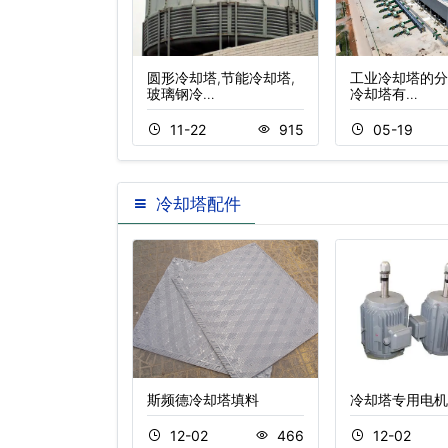
复合流闭式冷却塔
圆形冷却塔,节能冷却塔,
工业冷却塔的分
玻璃钢冷…
冷却塔有…
2
449
11-22
915
05-19
冷却塔配件
却塔变频电动机
斯频德冷却塔填料
冷却塔专用电机
2
390
12-02
466
12-02