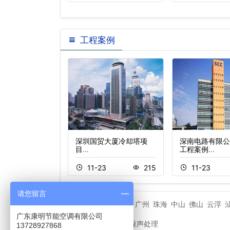
工程案例
棠湾喜来登度假
深圳国贸大厦冷却塔项
深南电路有限公
目…
工程案例…
1
216
11-23
215
11-23
请您留言
潮州市
广州
珠海
中山
佛山
云浮
相关城市
广东康明节能空调有限公司
冷却塔噪声处理
友情链接
13728927868