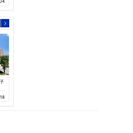
04
子
深圳半里花海生活广场超
南京索菲特钟山高尔夫酒
静音冷却…
店…
18
11-05
556
12-01
302