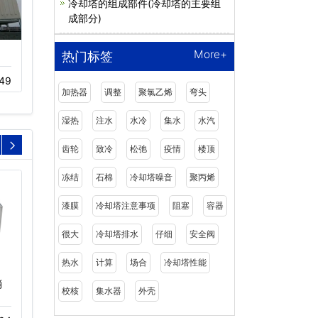
冷却塔的组成部件(冷却塔的主要组
成部分)
More+
玻璃钢冷却塔,圆形冷却
逆流闭式冷却塔安装厂
热门标签
塔生产厂…
家…
49
03-18
342
11-16
1656
加热器
调整
聚氯乙烯
弯头
湿热
注水
水冷
集水
水汽
齿轮
致冷
松弛
疫情
楼顶
冻结
石棉
冷却塔噪音
聚丙烯
漆膜
冷却塔注意事项
阻塞
容器
很大
冷却塔排水
仔细
安全阀
热水
计算
场合
冷却塔性能
消
WB系列冷却塔减速机器
冷却塔淋水喷头
校核
集水器
外壳
11-23
313
12-02
301