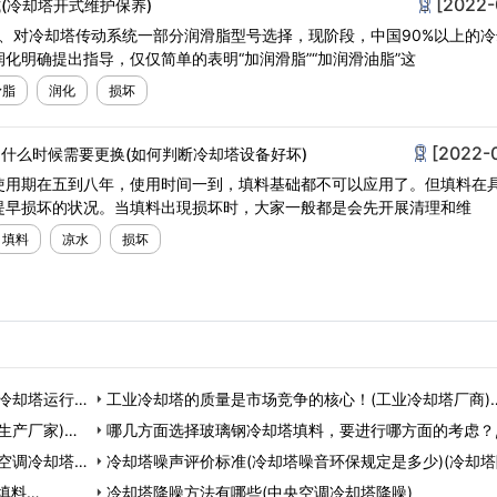
[2022-
(冷却塔开式维护保养)
、对冷却塔传动系统一部分润滑脂型号选择，现阶段，中国90%以上的冷
化明确提出指导，仅仅简单的表明“加润滑脂”“加润滑油脂”这
滑脂
润化
损坏
[2022-
什么时候需要更换(如何判断冷却塔设备好坏)
使用期在五到八年，使用时间一到，填料基础都不可以应用了。但填料在
提早损坏的状况。当填料出現损坏时，大家一般都是会先开展清理和维
填料
凉水
损坏
冷却塔运行原
工业冷却塔的质量是市场竞争的核心！(工业冷却塔厂商)
生产厂家)…
哪几方面选择玻璃钢冷却塔填料，要进行哪方面的考虑？
空调冷却塔噪
间玻璃有几种选…
冷却塔噪声评价标准(冷却塔噪音环保规定是多少)(冷却
填料…
声)…
冷却塔降噪方法有哪些(中央空调冷却塔降噪)