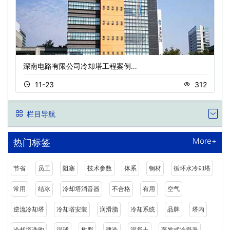
深南电路有限公司冷却塔工程案例…
11-23
312
栏目导航
More+
热门标签
节省
员工
阻塞
技术参数
体系
钢材
循环水冷却塔
常用
结冰
冷却塔消音器
不合格
有用
空气
逆流冷却塔
冷却塔安装
润滑脂
冷却系统
品牌
塔内
冷却塔选购
湿球
树脂
建造
混凝土
蒸发式冷凝器