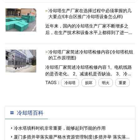
寿命和使用的水。若场地允许，可加装过滤池/
冷却塔生产厂家在选择过程中必须掌握的几
沉淀池以达到更
大要点!(丰台区推广冷却塔设备怎么样)
近年来，国内的冷却塔生产厂家不断增多之
后，在生产技术和设备水平上都得到了进一步
的提高，可以看出来在设备方面的功能上都不
断的升级更新。其厂家之间的差距上是很大
冷却塔厂家简述冷却塔检修内容(冷却塔机组
的。一般来说，在不同的
的工作原理图)
冷却塔厂家简述冷却塔检修内容 1、电机线路
的是否老化。 2、减速机是否缺油。 3、冷却
塔喷头、布水器是否损坏。 4、填料是否堵
TAGS：
冷却塔
损坏
明火
重要
塞、损坏。 5、塔体框架紧固件和螺丝是否松
动。 最
冷却塔百科
冷水塔填料时机非常重要，能够起到节能的作用
厦门多措并举落实最严格水资源管理制度(多措并举 落实落