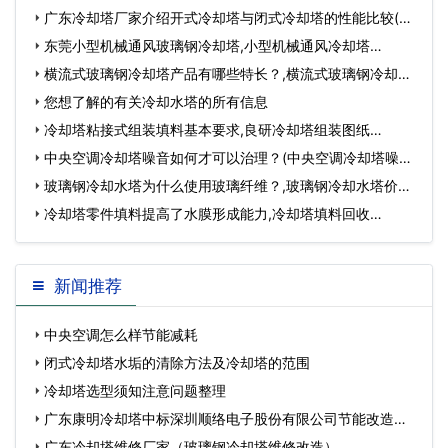
细)…
广东冷却塔厂家介绍开式冷却塔与闭式冷却塔的性能比较(广
东冷却塔开式…
东莞小型机械通风玻璃钢冷却塔,小型机械通风冷却塔…
横流式玻璃钢冷却塔产品有哪些特长？,横流式玻璃钢冷却塔
规格…
您想了解的有关冷却水塔的所有信息
冷却塔粘接式组装填料基本要求,良研冷却塔组装图纸…
中央空调冷却塔噪音如何才可以治理？(中央空调冷却塔噪音
罚款)…
玻璃钢冷却水塔为什么使用玻璃纤维？,玻璃钢冷却水塔价
格…
冷却塔零件填料提高了水膜形成能力,冷却塔填料回收…
新闻推荐
中央空调怎么样节能减耗
闭式冷却塔水垢的清除方法及冷却塔的范围
冷却塔选型须知注意问题整理
广东康明冷却塔中标深圳顺络电子股份有限公司节能改造工
程…
广东冷却塔维修厂家（玻璃钢冷却塔维修改造）